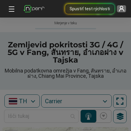
Spustiť test rýchlosti
Merjenje v teku
Zemljevid pokritosti 3G / 4G /
5G v Fang, สันทราย, อำเภอฝาง v
Tajska
Mobilna podatkovna omrežja v Fang, สันทราย, อำเภอ
ฝาง, Chiang Mai Province, Tajska
TH