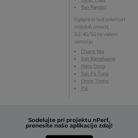
Ban Rangsit
Oglejte si tudi pokritost
mobilnih omrežij
3G/4G/5G na vašem
območju:
Chiang Mai
San Kamphaeng
Hang Dong
San Pa Tong
Chom Thong
Pai
Sodelujte pri projektu nPerf,
prenesite našo aplikacijo zdaj!