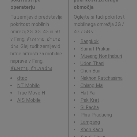
operaterju
območja
Ta zemljevid predstavlja
Oglejte si tudi pokritost
pokritost mobilnih
mobilnega omrežja 3G /
omrežij 2G, 3G, 4G in 5G
4G / 5G v
:
v Fang, สันทราย, อำเภอ
Bangkok
ฝาง. Glej tudi: zemljevid
Samut Prakan
bitne hitrosti za mobilne
Mueang Nonthaburi
naprave v
Fang,
Udon Thani
สันทราย, อำเภอฝาง
.
Chon Buri
dtac
Nakhon Ratchasima
NT Mobile
Chiang Mai
True Move H
Hat Yai
AIS Mobile
Pak Kret
Si Racha
Phra Pradaeng
Lampang
Khon Kaen
Surat Thani