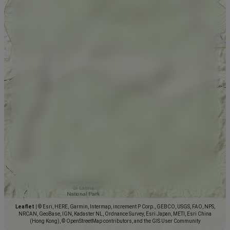
Leaflet
|
© Esri, HERE, Garmin, Intermap, increment P Corp., GEBCO, USGS, FAO, NPS,
NRCAN, GeoBase, IGN, Kadaster NL, Ordnance Survey, Esri Japan, METI, Esri China
(Hong Kong), © OpenStreetMap contributors, and the GIS User Community