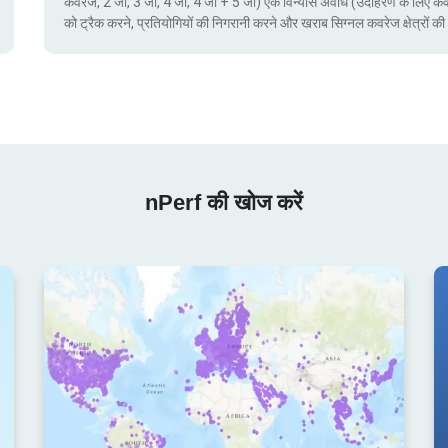
कवरेज, 2 जी, 3 जी, 4 जी, 4 जी + 5 जी) एक विन्यास अवधि (उदाहरण के लिए क
को ट्रैक करने, प्रतियोगियों की निगरानी करने और खराब सिग्नल कवरेज क्षेत्रो
nPerf की खोज करें