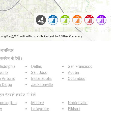
(Hong Kong), © OpenStreetMap contributors, and the GIS User Community
ज मानचित्र
कवरेज भी देखें। :
ladelphia
Dallas
San Francisco
oenix
San Jose
Austin
 Antonio
Indianapolis
Columbus
n Diego
Jacksonville
इल नेटवर्क कवरेज भी देखें:
oomington
Muncie
Noblesville
y
Lafayette
Elkhart