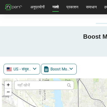
अनुप्रयोगों
नक्शे
प्रकाशन
समाधान
हम
Boost Mob
US
- संयुक्त राज्य
Boost Mobile
+
−