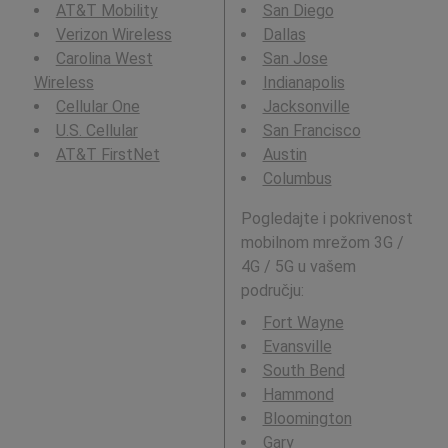
AT&T Mobility
San Diego
Verizon Wireless
Dallas
Carolina West
San Jose
Wireless
Indianapolis
Cellular One
Jacksonville
U.S. Cellular
San Francisco
AT&T FirstNet
Austin
Columbus
Pogledajte i pokrivenost
mobilnom mrežom 3G /
4G / 5G u vašem
području:
Fort Wayne
Evansville
South Bend
Hammond
Bloomington
Gary