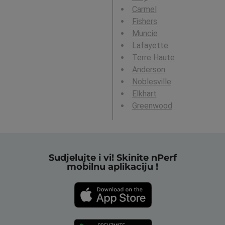
Carmel
Fishers
Muncie
Lafayette
Terre Haute
Anderson
Noblesville
Elkhart
Greenwood
Sudjelujte i vi! Skinite nPerf
mobilnu aplikaciju !