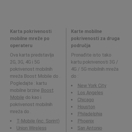
Karta pokrivenosti
Karte mobilne
mobilne mreže po
pokrivenosti za druga
operateru
područja
Ova karta predstavlja
Pronađite isto tako
2G, 3G, 4G i 5G
kartu pokrivenosti 3G /
pokrivenost mobilnih
4G / 5G mobilnih mreža
mreža Boost Mobile do .
do
:
Pogledajte : kartu
New York City
mobilne brzine
Boost
Los Angeles
Mobile
do kao i
Chicago
pokrivenost mobilnih
Houston
mreža do .
Philadelphia
T-Mobile (inc. Sprint)
Phoenix
Union Wireless
San Antonio