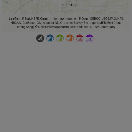
Leaflet
|
© Esri, HERE, Garmin, Intermap, increment P Corp., GEBCO, USGS, FAO, NPS,
NRCAN, GeoBase, IGN, Kadaster NL, Ordnance Survey, Esri Japan, METI, Esri China
(Hong Kong), © OpenStreetMap contributors, and the GIS User Community