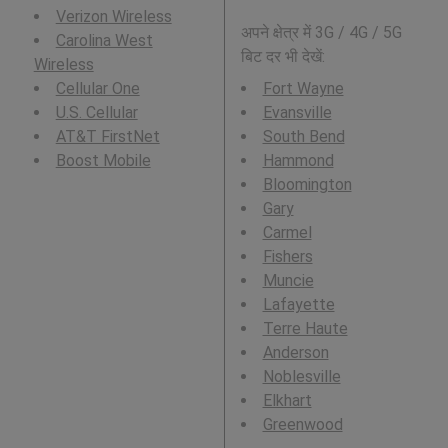
Verizon Wireless
अपने क्षेत्र में 3G / 4G / 5G
Carolina West
बिट दर भी देखें:
Wireless
Cellular One
Fort Wayne
U.S. Cellular
Evansville
AT&T FirstNet
South Bend
Boost Mobile
Hammond
Bloomington
Gary
Carmel
Fishers
Muncie
Lafayette
Terre Haute
Anderson
Noblesville
Elkhart
Greenwood