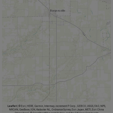
Leaflet
|
© Esri, HERE, Garmin, Intermap, increment P Corp., GEBCO, USGS, FAO, NPS,
NRCAN, GeoBase, IGN, Kadaster NL, Ordnance Survey, Esri Japan, METI, Esri China