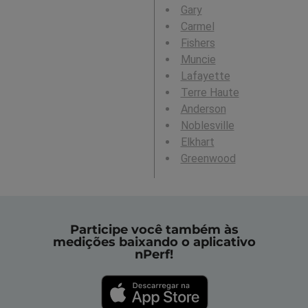
Gary
Carmel
Fishers
Muncie
Lafayette
Terre Haute
Anderson
Noblesville
Elkhart
Greenwood
Participe você também às
medições baixando o aplicativo
nPerf!