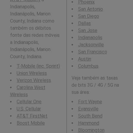
Phoenix
Indianapolis,
San Antonio
Indianápolis, Marion
San Diego
County, Indiana como
Dallas
também os débitos
San Jose
fonte das redes môveis
Indianapolis
a Indianapolis,
Jacksonville
Indianápolis, Marion
San Francisco
County, Indiana.
Austin
T-Mobile (inc. Sprint)
Columbus
Union Wireless
Veja também as taxas
Verizon Wireless
de bits 3G / 4G / 5G na
Carolina West
sua área:
Wireless
Cellular One
Fort Wayne
U.S. Cellular
Evansville
AT&T FirstNet
South Bend
Boost Mobile
Hammond
Bloomington