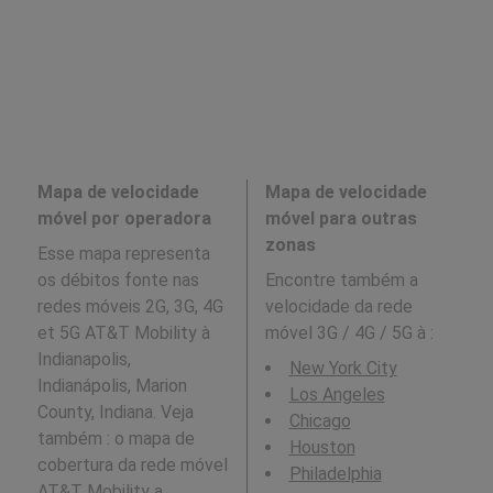
Mapa de velocidade
Mapa de velocidade
móvel por operadora
móvel para outras
zonas
Esse mapa representa
os débitos fonte nas
Encontre também a
redes móveis 2G, 3G, 4G
velocidade da rede
et 5G AT&T Mobility à
móvel 3G / 4G / 5G à
:
Indianapolis,
New York City
Indianápolis, Marion
Los Angeles
County, Indiana. Veja
Chicago
também : o mapa de
Houston
cobertura da rede móvel
Philadelphia
AT&T Mobility
a