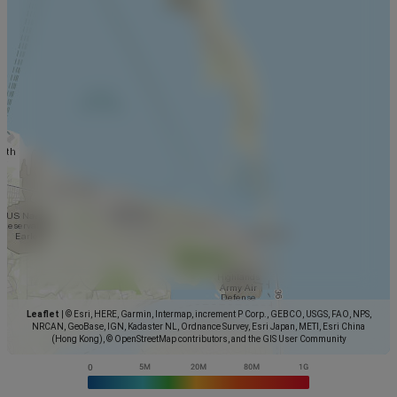
Leaflet
|
© Esri, HERE, Garmin, Intermap, increment P Corp., GEBCO, USGS, FAO, NPS,
NRCAN, GeoBase, IGN, Kadaster NL, Ordnance Survey, Esri Japan, METI, Esri China
(Hong Kong), © OpenStreetMap contributors, and the GIS User Community