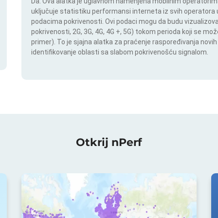
Da. Ova alatka je uglavnom namenjena mobilnim operatorima.
uključuje statistiku performansi interneta iz svih operatora u
podacima pokrivenosti. Ovi podaci mogu da budu vizualizovan
pokrivenosti, 2G, 3G, 4G, 4G +, 5G) tokom perioda koji se m
primer). To je sjajna alatka za praćenje raspoređivanja novi
identifikovanje oblasti sa slabom pokrivenošću signalom.
Otkrij nPerf