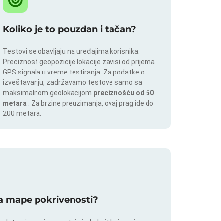
Koliko je to pouzdan i tačan?
Testovi se obavljaju na uređajima korisnika.
Preciznost geopozicije lokacije zavisi od prijema
GPS signala u vreme testiranja. Za podatke o
izveštavanju, zadržavamo testove samo sa
maksimalnom geolokacijom
preciznošću od 50
metara
. Za brzine preuzimanja, ovaj prag ide do
200 metara.
 za mape pokrivenosti?