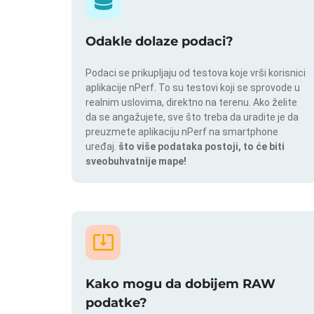
Odakle dolaze podaci?
Podaci se prikupljaju od testova koje vrši korisnici
aplikacije nPerf. To su testovi koji se sprovode u
realnim uslovima, direktno na terenu. Ako želite
da se angažujete, sve što treba da uradite je da
preuzmete aplikaciju nPerf na smartphone
uređaj.
što više podataka postoji, to će biti
sveobuhvatnije mape!
Kako mogu da dobijem RAW
podatke?