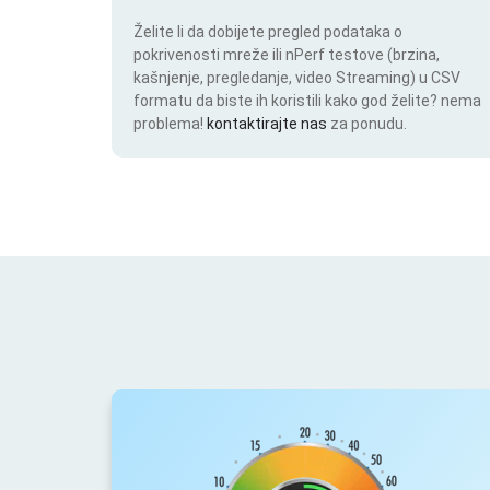
Želite li da dobijete pregled podataka o
pokrivenosti mreže ili nPerf testove (brzina,
kašnjenje, pregledanje, video Streaming) u CSV
formatu da biste ih koristili kako god želite? nema
problema!
kontaktirajte nas
za ponudu.