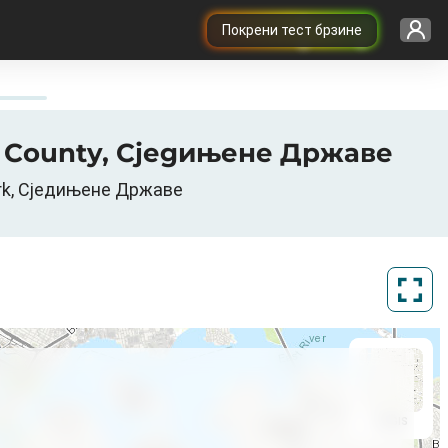
Покрени тест брзине
ork County, Сједињене Државе
ork, Сједињене Државе
ArcGIS