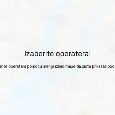
Izaberite operatera!
erite operatera pomoću menija iznad mape da biste prikazali pod