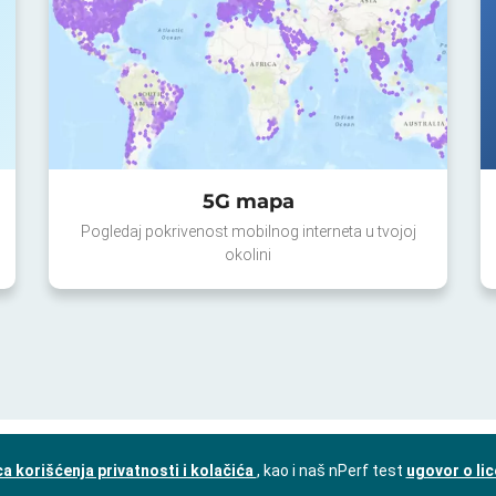
5G mapa
Pogledaj pokrivenost mobilnog interneta u tvojoj
okolini
a korišćenja privatnosti i kolačića
, kao i naš nPerf test
ugovor o li