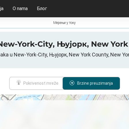
ja
O nama
Блог
Мерење у току
u New-York-City, Њујорк, New Y
taka u New-York-City, Њујорк, New York County, New Y
Pokrivenost mreže
Brzine preuzimanja