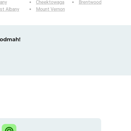
bany
Cheektowaga
Brentwood
st Albany
Mount Vernon
u odmah!