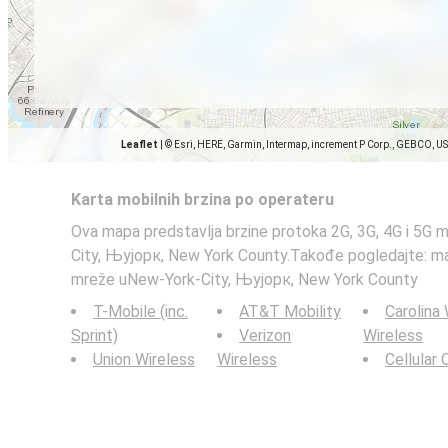
Leaflet
|
© Esri, HERE, Garmin, Intermap, increment P Corp., GEBCO, U
Karta mobilnih brzina po operateru
Ova mapa predstavlja brzine protoka 2G, 3G, 4G i 5G 
City, Њујорк, New York County.Takođe pogledajte: ma
mreže uNew-York-City, Њујорк, New York County
T-Mobile (inc.
AT&T Mobility
Carolina
Sprint)
Verizon
Wireless
Union Wireless
Wireless
Cellular