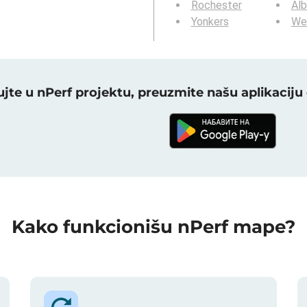
Rochester
Al
Yonkers
We
jte u nPerf projektu, preuzmite našu aplikacij
Kako funkcionišu nPerf mape?