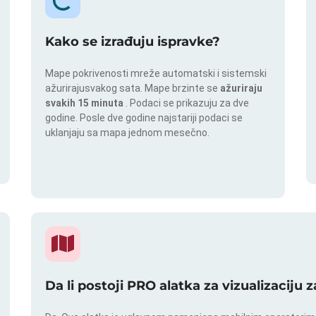
Kako se izrađuju ispravke?
Mape pokrivenosti mreže automatski i sistemski
ažurirajusvakog sata. Mape brzinte se
ažuriraju
svakih 15 minuta
. Podaci se prikazuju za dve
godine. Posle dve godine najstariji podaci se
uklanjaju sa mapa jednom mesečno.
Da li postoji PRO alatka za vizualizaciju