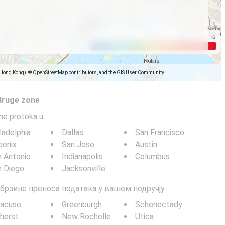
(Hong Kong), © OpenStreetMap contributors, and the GIS User Community
druge zone
ine protoka u
:
ladelphia
Dallas
San Francisco
oenix
San Jose
Austin
 Antonio
Indianapolis
Columbus
n Diego
Jacksonville
G брзине преноса података у вашем подручју:
racuse
Greenburgh
Schenectady
herst
New Rochelle
Utica