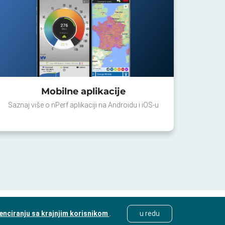
Mobilne aplikacije
Saznaj više o nPerf aplikaciji na Androidu i iOS-u
cenciranju sa krajnjim korisnikom
.
u redu