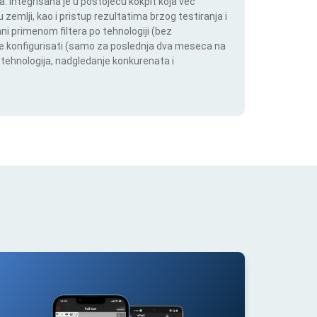
 Integrisana je u postojeću kokpit koja već
 zemlji, kao i pristup rezultatima brzog testiranja i
i primenom filtera po tehnologiji (bez
ože konfigurisati (samo za poslednja dva meseca na
h tehnologija, nadgledanje konkurenata i