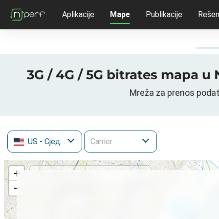
Aplikacije
Mape
Publikacije
Rešen
3G / 4G / 5G bitrates mapa 
Mreža za prenos poda
US
- Сједињене Државе
+
−