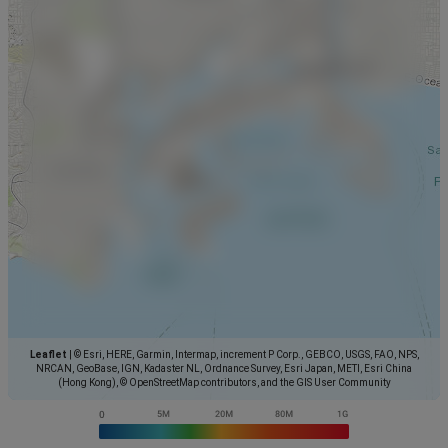
Leaflet
|
© Esri, HERE, Garmin, Intermap, increment P Corp., GEBCO, USGS, FAO, NPS,
NRCAN, GeoBase, IGN, Kadaster NL, Ordnance Survey, Esri Japan, METI, Esri China
(Hong Kong), © OpenStreetMap contributors, and the GIS User Community