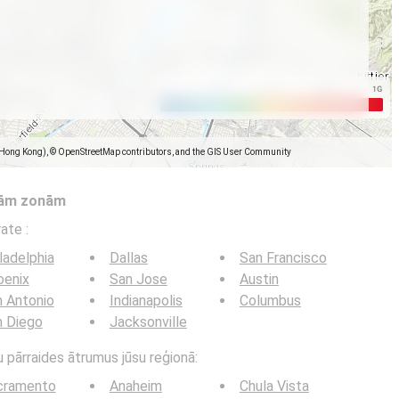
(Hong Kong), © OpenStreetMap contributors, and the GIS User Community
tām zonām
trate
:
ladelphia
Dallas
San Francisco
oenix
San Jose
Austin
 Antonio
Indianapolis
Columbus
n Diego
Jacksonville
u pārraides ātrumus jūsu reģionā:
cramento
Anaheim
Chula Vista