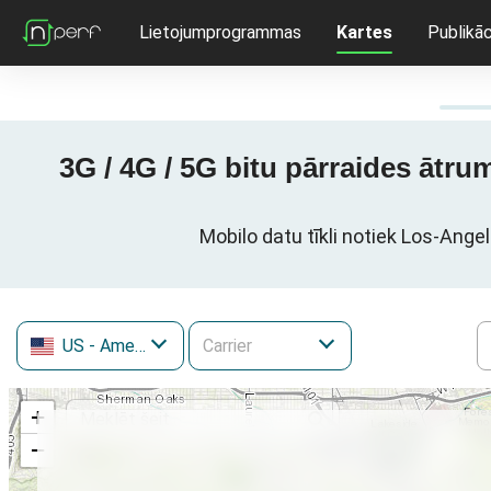
Lietojumprogrammas
Kartes
Publikāc
3G / 4G / 5G bitu pārraides ātr
Mobilo datu tīkli notiek Los-Ange
US
- Amerikas Savienotās Valstis
+
−