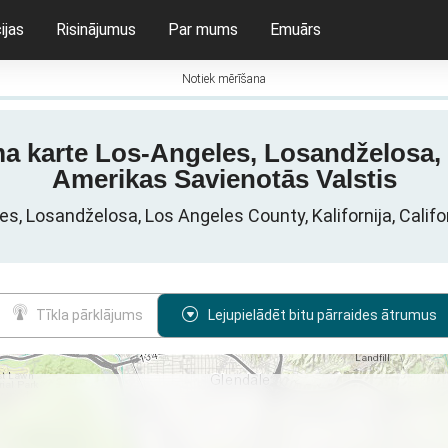
ijas
Risinājumus
Par mums
Emuārs
Notiek mērīšana
uma karte Los-Angeles, Losandželosa, 
Amerikas Savienotās Valstis
les, Losandželosa, Los Angeles County, Kalifornija, Calif
Tīkla pārklājums
Lejupielādēt bitu pārraides ātrumus