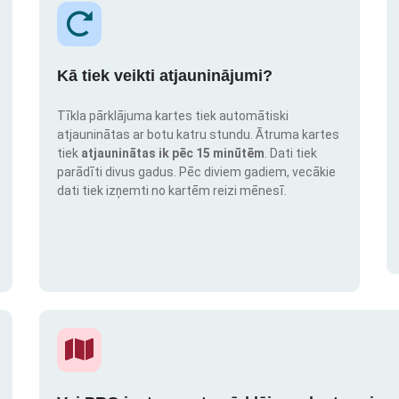
Kā tiek veikti atjauninājumi?
Tīkla pārklājuma kartes tiek automātiski
atjauninātas ar botu katru stundu. Ātruma kartes
tiek
atjauninātas ik pēc 15 minūtēm
. Dati tiek
parādīti divus gadus. Pēc diviem gadiem, vecākie
dati tiek izņemti no kartēm reizi mēnesī.