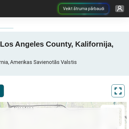
Veikt ātruma pārbaudi
Los Angeles County, Kalifornija,
ornia, Amerikas Savienotās Valstis
ArcGIS