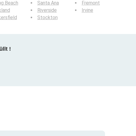
ng Beach
Santa Ana
Fremont
kland
Riverside
Irvine
ersfield
Stockton
līt !