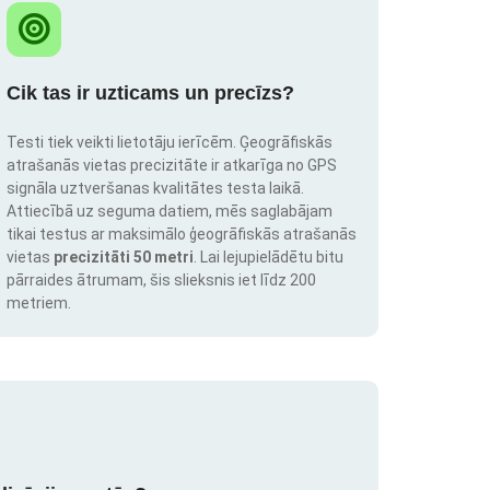
Cik tas ir uzticams un precīzs?
Testi tiek veikti lietotāju ierīcēm. Ģeogrāfiskās
atrašanās vietas precizitāte ir atkarīga no GPS
signāla uztveršanas kvalitātes testa laikā.
Attiecībā uz seguma datiem, mēs saglabājam
tikai testus ar maksimālo ģeogrāfiskās atrašanās
vietas
precizitāti 50 metri
. Lai lejupielādētu bitu
pārraides ātrumam, šis slieksnis iet līdz 200
metriem.