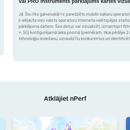
Vai PRO instruments pārklājums kartes vizua
Jā. Šis rīks galvenokārt ir paredzēts mobilo sakaru operatori
ir iekļauta visu valsts operatoru interneta veiktspējas stati
pārklājuma datiem. Šos datus var vizualizēt, izmantojot filtr
+, 5G) konfigurējamā laika posmā (piemēram, tikai pēdējie 2 mē
tehnoloģiju ieviešanu, uzraudzītu konkurentus un identificēt
Atklājiet nPerf