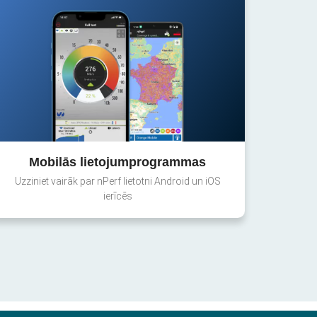
Mobilās lietojumprogrammas
Uzziniet vairāk par nPerf lietotni Android un iOS
ierīcēs