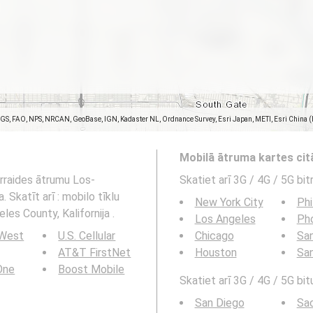
SGS, FAO, NPS, NRCAN, GeoBase, IGN, Kadaster NL, Ordnance Survey, Esri Japan, METI, Esri China 
Mobilā ātruma kartes ci
ārraides ātrumu Los-
Skatiet arī 3G / 4G / 5G bi
 Skatīt arī : mobilo tīklu
New York City
Phi
es County, Kalifornija .
Los Angeles
Ph
 West
U.S. Cellular
Chicago
San
AT&T FirstNet
Houston
Sa
 One
Boost Mobile
Skatiet arī 3G / 4G / 5G bit
San Diego
Sa