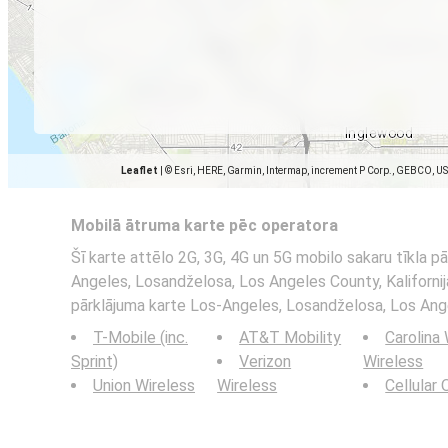
Leaflet
|
© Esri, HERE, Garmin, Intermap, increment P Corp., GEBCO, U
Mobilā ātruma karte pēc operatora
Šī karte attēlo 2G, 3G, 4G un 5G mobilo sakaru tīkla p
Angeles, Losandželosa, Los Angeles County, Kalifornija.
pārklājuma karte Los-Angeles, Losandželosa, Los Angel
T-Mobile (inc.
AT&T Mobility
Carolina
Sprint)
Verizon
Wireless
Union Wireless
Wireless
Cellular