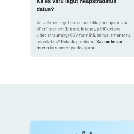
Kā es varu iegūt neapstrādātus
datus?
Vai vēlaties iegūt datus par tīkla pārklājumu vai
nPerf testiem (bitrate, latency, pārlūkošana,
video strauming) CSV formātā, lai tos izmantotu,
cik vēlaties? Nekādu problēmu!
Sazinieties ar
mums
lai saņemt piedavājumu.