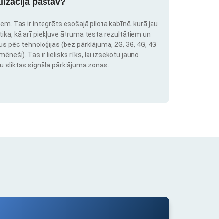
lizācija pastāv?
em. Tas ir integrēts esošajā pilota kabīnē, kurā jau
stika, kā arī piekļuve ātruma testa rezultātiem un
us pēc tehnoloģijas (bez pārklājuma, 2G, 3G, 4G, 4G
neši). Tas ir lielisks rīks, lai izsekotu jauno
u sliktas signāla pārklājuma zonas.