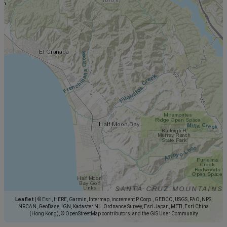
Leaflet
|
© Esri, HERE, Garmin, Intermap, increment P Corp., GEBCO, USGS, FAO, NPS,
NRCAN, GeoBase, IGN, Kadaster NL, Ordnance Survey, Esri Japan, METI, Esri China
(Hong Kong), © OpenStreetMap contributors, and the GIS User Community