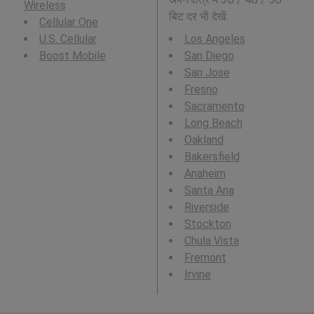
Wireless
बिट दर भी देखें:
Cellular One
U.S. Cellular
Los Angeles
Boost Mobile
San Diego
San Jose
Fresno
Sacramento
Long Beach
Oakland
Bakersfield
Anaheim
Santa Ana
Riverside
Stockton
Chula Vista
Fremont
Irvine