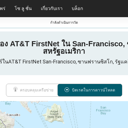
พร่
โซ ลู ชั่น
เกี่ยวกับเรา
บล็อก
กําลังดําเนินการวัด
ของ AT&T FirstNet ใน San-Francisco, 
สหรัฐอเมริกา
าร์ในAT&T FirstNet San-Francisco, ซานฟรานซิสโก, รัฐแคลิ
ครอบคลุมเครือข่าย
บิตเรตในการดาวน์โหลด