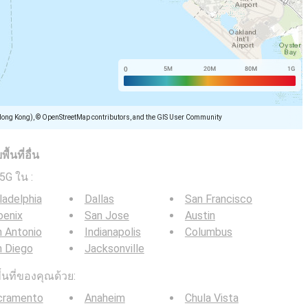
Hong Kong), © OpenStreetMap contributors, and the GIS User Community
้นที่อื่น
/ 5G ใน
:
ladelphia
Dallas
San Francisco
oenix
San Jose
Austin
 Antonio
Indianapolis
Columbus
n Diego
Jacksonville
ื้นที่ของคุณด้วย:
cramento
Anaheim
Chula Vista