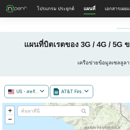
โปรแกรม ประยุกต์
แผนที่
เอกสารเผยแ
แผนที่บิตเรตของ 3G / 4G / 5G 
เครือข่ายข้อมูลเซลลูล
US
- สหรัฐอเมริกา
AT&T FirstNet
+
−