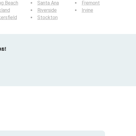
ng Beach
Santa Ana
Fremont
kland
Riverside
Irvine
ersfield
Stockton
ลย!