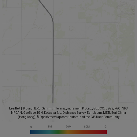
Leaflet
|
© Esri, HERE, Garmin, Intermap, increment P Corp., GEBCO, USGS, FAO, NPS,
NRCAN, GeoBase, IGN, Kadaster NL, Ordnance Survey, Esri Japan, METI, Esri China
(Hong Kong), © OpenStreetMap contributors, and the GIS User Community