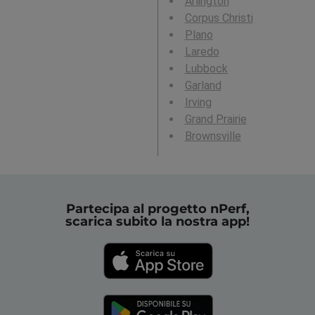
Arlington
Corpus Christi
Plano
Laredo
Lubbock
Garland
Irving
Grand Prairie
Brownsville
Partecipa al progetto nPerf,
scarica subito la nostra app!