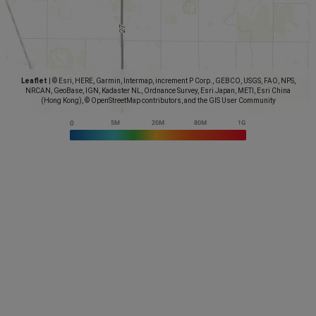
Leaflet
|
© Esri, HERE, Garmin, Intermap, increment P Corp., GEBCO, USGS, FAO, NPS,
NRCAN, GeoBase, IGN, Kadaster NL, Ordnance Survey, Esri Japan, METI, Esri China
(Hong Kong), © OpenStreetMap contributors, and the GIS User Community