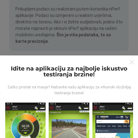
Prikupljeni podaci su realizirani putem korisnika nPerf
aplikacije. Podaci su izmjereni u realnim uvjetima,
direktno na terenu. Ako i vi želite sudjelovati, jedino što
morate napraviti je skinuti nPerf aplikaciju na vašim
mobilnim uređajima.
Što je više podataka, to su
karte preciznije.
Idite na aplikaciju za najbolje iskustvo
testiranja brzine!
Zašto pristati na manje? Nabavite našu aplikaciju za vrhunski doživljaj
Kako su realizirana ažuriranja
testiranja brzine!
podataka?
Karte mrežne pokrivenosti su automatski ažurirane
putem robota svakih sat vremena. Karte brzine su
ažurirane svakih 15 minuta
. Podaci su dostupni za
dvije godine. Nakon dvije godine najstariji podaci se
brišu jednom mjesečno.