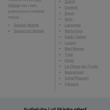
Zürich
Mobile
kao i karu
Genève
pokrivenosti mobilnih
Basel
mreža .
Bern
Sunrise Mobile
Lausanne
Swisscom Mobile
Winterthur
Sankt Gallen
Luzern
Biel/Bienne
Thun
Köniz
La Chaux-de-Fonds
Rapperswil
Schaffhausen
Fribourg
Sudjelujte i vi! Skinite nPerf