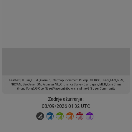
Leaflet
|
© Esri, HERE, Garmin, Intermap, increment P Corp., GEBCO, USGS, FAO, NPS,
NRCAN, GeoBase, IGN, Kadaster NL, Ordnance Survey, Esri Japan, METI, Esri China
(Hong Kong), © OpenStreetMap contributors, and the GIS User Community
Zadnje ažuriranje :
08/09/2026 01:32 UTC