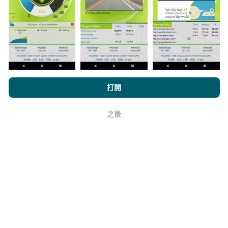
它的可靠性和準確性如何？
瀏覽nPerf.com，即表示您同意我們的
隱私和Cookies使用政策
以及
打開
測試在用戶的設備上進行。地理位置精度取決於測試時
我們的nPerf測試
最終用戶許可協議
。
GPS信號的接收質量。對於覆蓋率數據，我們僅保留最
大地理位置
精度為50米
。對於下載比特率，此閾值上限
之後
好
為200米。
如何獲得原始數據？
您是否想以CSV格式掌握網絡覆蓋範圍數據或nPerf測試