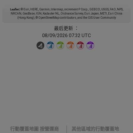
Leaflet
|
© Esri, HERE, Garmin, Intermap, increment P Corp., GEBCO, USGS, FAO, NPS,
NRCAN, GeoBase, IGN, Kadaster NL, Ordnance Survey, Esri Japan, METI, Esri China
(Hong Kong), © OpenStreetMap contributors, and the GIS User Community
最后更新 ：
08/09/2026 07:32 UTC
行動覆蓋地圖 按營運商
其他區域的行動覆蓋地