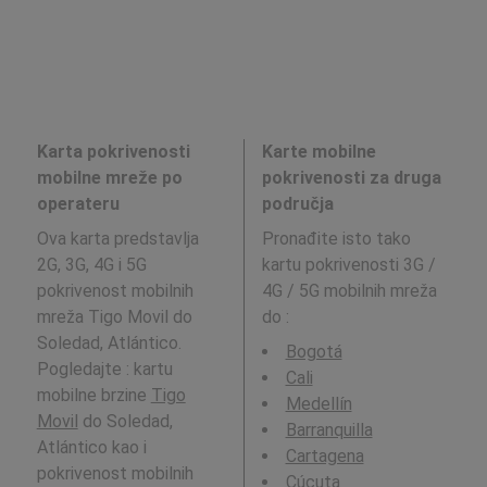
Karta pokrivenosti
Karte mobilne
mobilne mreže po
pokrivenosti za druga
operateru
područja
Ova karta predstavlja
Pronađite isto tako
2G, 3G, 4G i 5G
kartu pokrivenosti 3G /
pokrivenost mobilnih
4G / 5G mobilnih mreža
mreža Tigo Movil do
do
:
Soledad, Atlántico.
Bogotá
Pogledajte : kartu
Cali
mobilne brzine
Tigo
Medellín
Movil
do Soledad,
Barranquilla
Atlántico kao i
Cartagena
pokrivenost mobilnih
Cúcuta