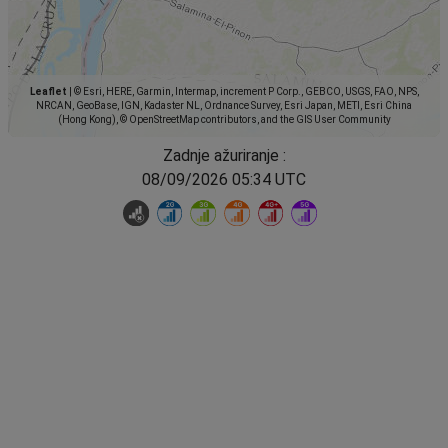
Leaflet
|
© Esri, HERE, Garmin, Intermap, increment P Corp., GEBCO, USGS, FAO, NPS,
NRCAN, GeoBase, IGN, Kadaster NL, Ordnance Survey, Esri Japan, METI, Esri China
(Hong Kong), © OpenStreetMap contributors, and the GIS User Community
Zadnje ažuriranje :
08/09/2026 05:34 UTC