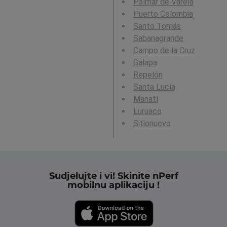
Palmar de Varela
Puerto Colombia
Santo Tomás
Sabanagrande
Campo de la Cruz
Galapa
Repelón
Santa Lucía
Manatí
Luruaco
Sitionuevo
Sudjelujte i vi! Skinite nPerf
mobilnu aplikaciju !