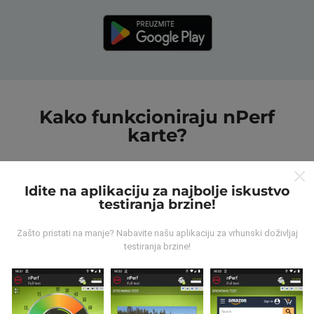
Kako funkcioniraju nPerf
karte?
Idite na aplikaciju za najbolje iskustvo
testiranja brzine!
Odakle dolaze podaci ?
Zašto pristati na manje? Nabavite našu aplikaciju za vrhunski doživljaj
testiranja brzine!
Prikupljeni podaci su realizirani putem korisnika nPerf
aplikacije. Podaci su izmjereni u realnim uvjetima,
direktno na terenu. Ako i vi želite sudjelovati, jedino što
morate napraviti je skinuti nPerf aplikaciju na vašim