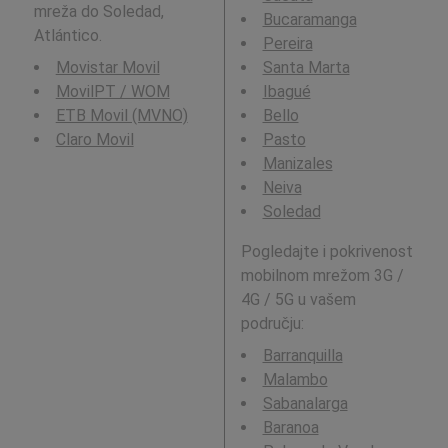
mreža do Soledad,
Bucaramanga
Atlántico.
Pereira
Movistar Movil
Santa Marta
MovilPT / WOM
Ibagué
ETB Movil (MVNO)
Bello
Claro Movil
Pasto
Manizales
Neiva
Soledad
Pogledajte i pokrivenost
mobilnom mrežom 3G /
4G / 5G u vašem
području:
Barranquilla
Malambo
Sabanalarga
Baranoa