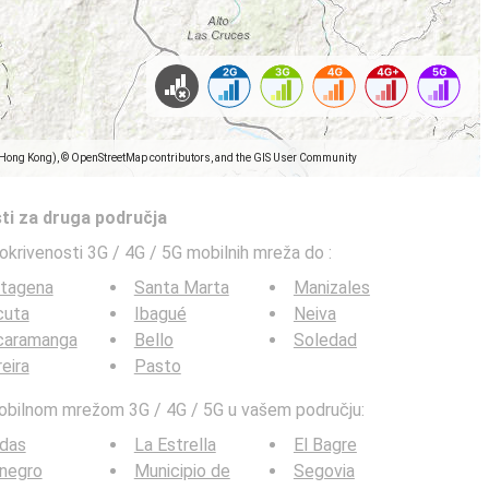
(Hong Kong), © OpenStreetMap contributors, and the GIS User Community
ti za druga područja
pokrivenosti 3G / 4G / 5G mobilnih mreža do
:
rtagena
Santa Marta
Manizales
cuta
Ibagué
Neiva
caramanga
Bello
Soledad
eira
Pasto
mobilnom mrežom 3G / 4G / 5G u vašem području:
ldas
La Estrella
El Bagre
negro
Municipio de
Segovia