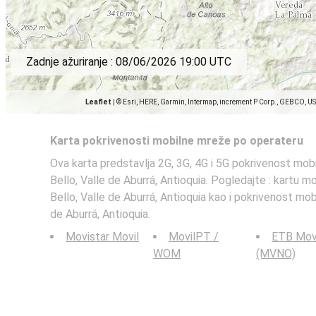
Zadnje ažuriranje :
08/06/2026 19:00 UTC
Leaflet
|
© Esri, HERE, Garmin, Intermap, increment P Corp., GEBCO, U
Karta pokrivenosti mobilne mreže po operateru
Ova karta predstavlja 2G, 3G, 4G i 5G pokrivenost mob
Bello, Valle de Aburrá, Antioquia. Pogledajte : kartu m
Bello, Valle de Aburrá, Antioquia kao i pokrivenost mob
de Aburrá, Antioquia.
Movistar Movil
MovilPT /
ETB Mov
WOM
(MVNO)