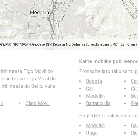
SGS, FAO, NPS, NRCAN, GeoBase, IGN, Kadaster NL, Ordnance Survey, Esri Japan, METI, Esri China 
Karte mobilne pokrivenos
ilnih mreža Tigo Movil do
Pronađite isto tako kartu 
obilne brzine
Tigo Movil
do
Bogotá
Ca
ilnih mreža do Bello, Valle
Cali
Cú
Medellín
Bu
il
Claro Movil
Barranquilla
Per
Pogledajte i pokrivenost 
Medellín
Ca
Itagüí
Rio