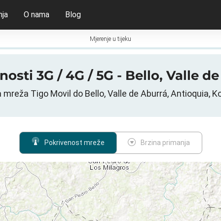
nja
O nama
Blog
Mjerenje u tijeku
osti 3G / 4G / 5G - Bello, Valle 
 mreža Tigo Movil do Bello, Valle de Aburrá, Antioquia, K
Pokrivenost mreže
Brzina primanja