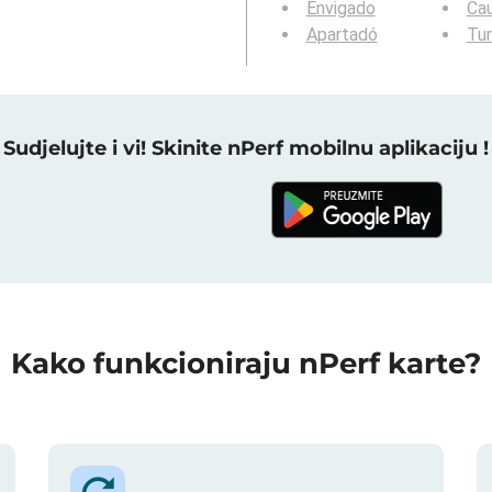
Envigado
Cau
Apartadó
Tu
Sudjelujte i vi! Skinite nPerf mobilnu aplikaciju !
Kako funkcioniraju nPerf karte?