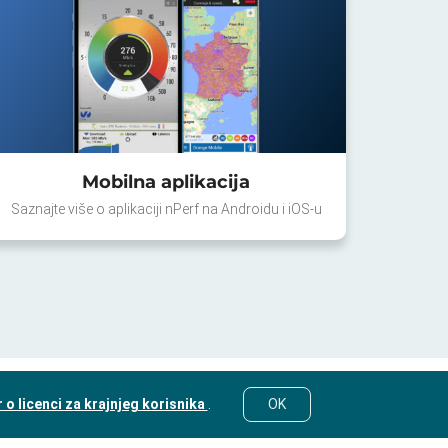
Mobilna aplikacija
Saznajte više o aplikaciji nPerf na Androidu i iOS-u
o licenci za krajnjeg korisnika
.
OK