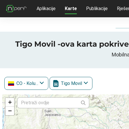
Aplikacije
Karte
Publikacije
Rješe
Tigo Movil -ova karta pokriven
Mobilna
CO
- Kolumbija
Tigo Movil
+
−