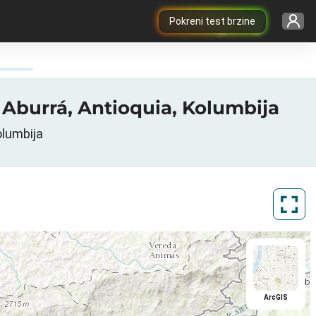
Pokreni test brzine
de Aburrá, Antioquia, Kolumbija
olumbija
ArcGIS