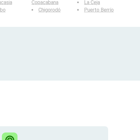
casia
Copacabana
La Ceja
rbo
Chigorodó
Puerto Berrío