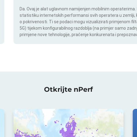
Da. Ovaj je alat uglavnom namijenjen mobilnim operaterima. In
statistiku internetskih performansi svih operatera u zemlji,
o pokrivenosti. Ti se podaci mogu vizualizirati primjenom filt
5G) tijekom konfigurabilnog razdoblja (na primjer samo zadnj
primjene nove tehnologije, praćenje konkurenata i prepoznav
Otkrijte nPerf