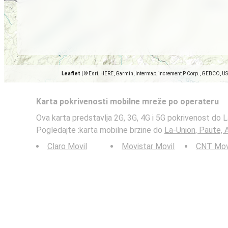
Leaflet
|
© Esri, HERE, Garmin, Intermap, increment P Corp., GEBCO, U
Karta pokrivenosti mobilne mreže po operateru
Ova karta predstavlja 2G, 3G, 4G i 5G pokrivenost do L
Pogledajte :karta mobilne brzine do
La-Union, Paute, 
Claro Movil
Movistar Movil
CNT Mov