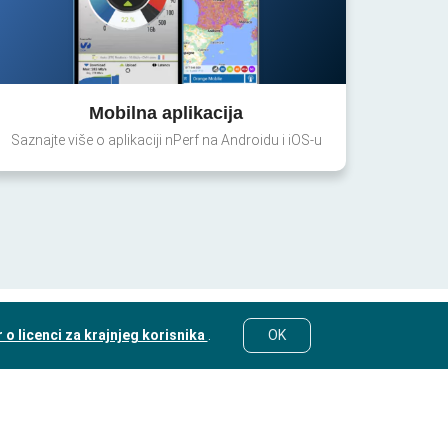
Mobilna aplikacija
Saznajte više o aplikaciji nPerf na Androidu i iOS-u
o licenci za krajnjeg korisnika
.
OK