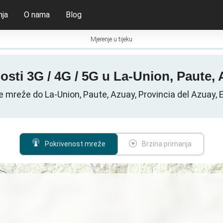
nja
O nama
Blog
Mjerenje u tijeku
osti 3G / 4G / 5G u La-Union, Paute,
e mreže do La-Union, Paute, Azuay, Provincia del Azuay, 
Pokrivenost mreže
Brzina primanja