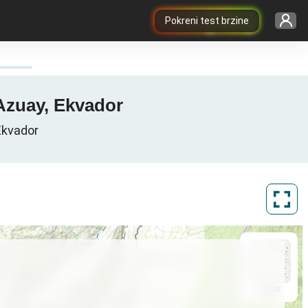
Pokreni test brzine
 Azuay, Ekvador
Ekvador
ArcGIS