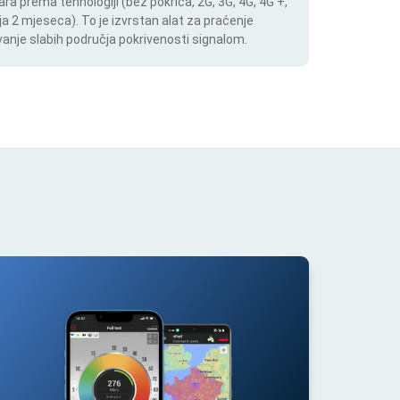
ara prema tehnologiji (bez pokrića, 2G, 3G, 4G, 4G +,
a 2 mjeseca). To je izvrstan alat za praćenje
anje slabih područja pokrivenosti signalom.