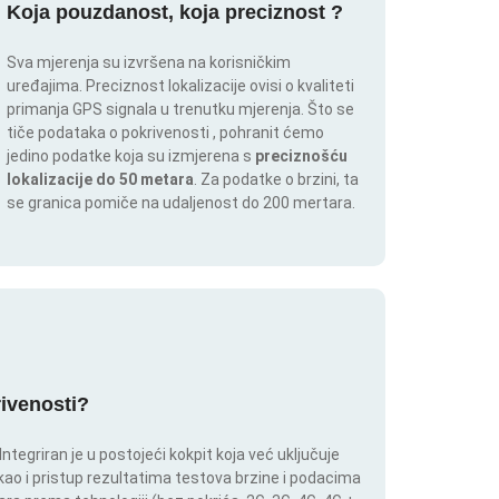
Koja pouzdanost, koja preciznost ?
Sva mjerenja su izvršena na korisničkim
uređajima. Preciznost lokalizacije ovisi o kvaliteti
primanja GPS signala u trenutku mjerenja. Što se
tiče podataka o pokrivenosti , pohranit ćemo
jedino podatke koja su izmjerena s
preciznošću
lokalizacije do 50 metara
. Za podatke o brzini, ta
se granica pomiče na udaljenost do 200 mertara.
rivenosti?
tegriran je u postojeći kokpit koja već uključuje
 kao i pristup rezultatima testova brzine i podacima