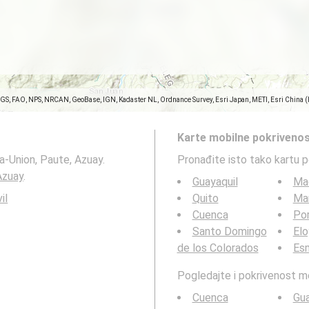
SGS, FAO, NPS, NRCAN, GeoBase, IGN, Kadaster NL, Ordnance Survey, Esri Japan, METI, Esri China 
Karte mobilne pokrivenos
a-Union, Paute, Azuay.
Pronađite isto tako kartu 
Azuay
.
Guayaquil
Ma
il
Quito
Ma
Cuenca
Por
Santo Domingo
Elo
de los Colorados
Es
Pogledajte i pokrivenost 
Cuenca
Gu