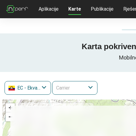
Aplikacije
Karte
Publikacije
Rješe
Karta pokriven
Mobiln
EC
- Ekvador
+
−