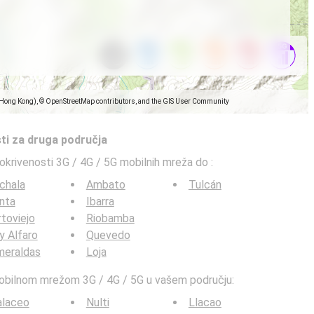
(Hong Kong), © OpenStreetMap contributors, and the GIS User Community
ti za druga područja
pokrivenosti 3G / 4G / 5G mobilnih mreža do
:
chala
Ambato
Tulcán
nta
Ibarra
toviejo
Riobamba
y Alfaro
Quevedo
meraldas
Loja
mobilnom mrežom 3G / 4G / 5G u vašem području:
alaceo
Nulti
Llacao