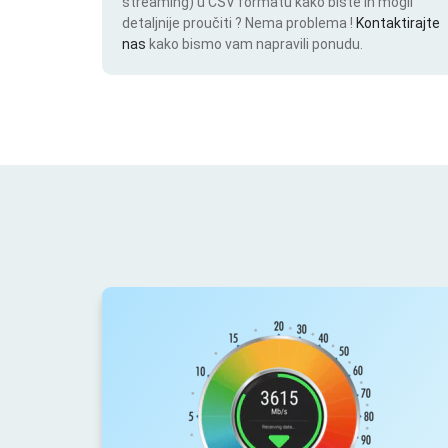
streaming) u CSV formatu kako biste ih mogli
detaljnije proučiti ? Nema problema !
Kontaktirajte
nas
kako bismo vam napravili ponudu.