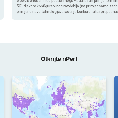
o pokrivenosti. Ti se podaci mogu vizualizirati primjenom filt
5G) tijekom konfigurabilnog razdoblja (na primjer samo zadnj
primjene nove tehnologije, praćenje konkurenata i prepoznav
Otkrijte nPerf