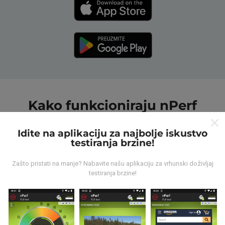
Kako funkcioniraju nPerf
karte?
Idite na aplikaciju za najbolje iskustvo
testiranja brzine!
Zašto pristati na manje? Nabavite našu aplikaciju za vrhunski doživljaj
testiranja brzine!
Odakle dolaze podaci ?
Prikupljeni podaci su realizirani putem korisnika nPerf
aplikacije. Podaci su izmjereni u realnim uvjetima,