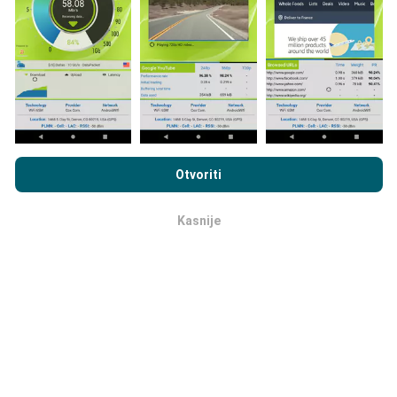
direktno na terenu. Ako i vi želite sudjelovati, jedino što
morate napraviti je skinuti nPerf aplikaciju na vašim
mobilnim uređajima.
Što je više podataka, to su
karte preciznije.
Pregledavanjem nPerf.com pristajete na naša
Pravila o
privatnosti i upotrebi kolačića
kao i na naš nPerf test
Ugovor o
Otvoriti
licenci za krajnjeg korisnika
.
Kako su realizirana ažuriranja
Kasnije
podataka?
OK
Karte mrežne pokrivenosti su automatski ažurirane
putem robota svakih sat vremena. Karte brzine su
ažurirane svakih 15 minuta
. Podaci su dostupni za
dvije godine. Nakon dvije godine najstariji podaci se
brišu jednom mjesečno.