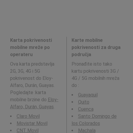
Karta pokrivenosti
Karte mobilne
mobilne mreže po
pokrivenosti za druga
operateru
područja
Ova karta predstavlja
Pronađite isto tako
2G, 3G, 4G i 5G
kartu pokrivenosti 3G /
pokrivenost do Eloy-
4G / 5G mobilnih mreža
Alfaro, Durán, Guayas.
do
:
Pogledajte :karta
Guayaquil
mobilne brzine do
Eloy-
Quito
Alfaro, Durán, Guayas
.
Cuenca
Claro Movil
Santo Domingo de
Movistar Movil
los Colorados
CNT Movil
Machala