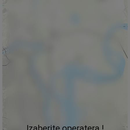
Izaberite operatera !