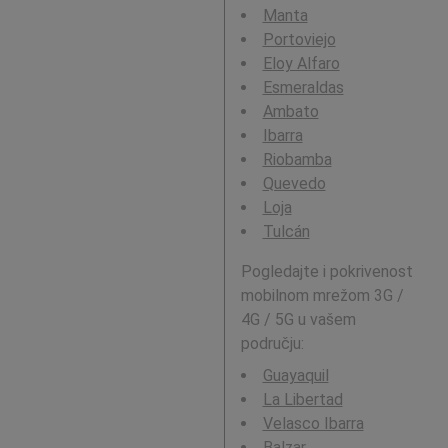
Manta
Portoviejo
Eloy Alfaro
Esmeraldas
Ambato
Ibarra
Riobamba
Quevedo
Loja
Tulcán
Pogledajte i pokrivenost
mobilnom mrežom 3G /
4G / 5G u vašem
području:
Guayaquil
La Libertad
Velasco Ibarra
Balzar