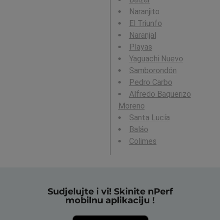
Naranjito
El Triunfo
Naranjal
Playas
Yaguachi Nuevo
Samborondón
Pedro Carbo
Alfredo Baquerizo
Moreno
Santa Lucía
Baláo
Colimes
Sudjelujte i vi! Skinite nPerf
mobilnu aplikaciju !