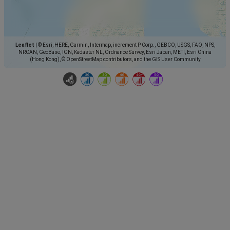
Leaflet
|
© Esri, HERE, Garmin, Intermap, increment P Corp., GEBCO, USGS, FAO, NPS,
NRCAN, GeoBase, IGN, Kadaster NL, Ordnance Survey, Esri Japan, METI, Esri China
(Hong Kong), © OpenStreetMap contributors, and the GIS User Community