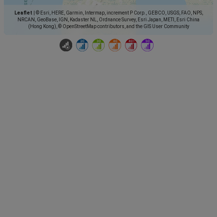
Leaflet
|
© Esri, HERE, Garmin, Intermap, increment P Corp., GEBCO, USGS, FAO, NPS,
NRCAN, GeoBase, IGN, Kadaster NL, Ordnance Survey, Esri Japan, METI, Esri China
(Hong Kong), © OpenStreetMap contributors, and the GIS User Community