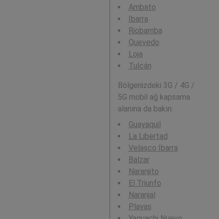
Ambato
Ibarra
Riobamba
Quevedo
Loja
Tulcán
Bölgenizdeki 3G / 4G /
5G mobil ağ kapsama
alanına da bakın:
Guayaquil
La Libertad
Velasco Ibarra
Balzar
Naranjito
El Triunfo
Naranjal
Playas
Yaguachi Nuevo