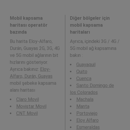
Mobil kapsama
Diğer bölgeler için
haritası operatör
mobil kapsama
bazında
haritaları
Bu harita Eloy-Alfaro,
Ayrıca,
içindeki 3G / 4G /
Durán, Guayas 2G, 3G, 4G
5G mobil ağ kapsamına
ve 5G mobil ağlarının bit
bakın :
hızlarını gösteriyor.
Guayaquil
Ayrıca bakınız:
Eloy-
Quito
Alfaro, Durán, Guayas
Cuenca
mobil şebeke kapsama
Santo Domingo de
alanı haritası
los Colorados
Claro Movil
Machala
Movistar Movil
Manta
CNT Movil
Portoviejo
Eloy Alfaro
Esmeraldas