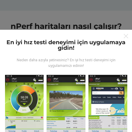
nPerf haritaları nasıl çalışır?
En iyi hız testi deneyimi için uygulamaya
gidin!
Neden daha azıyla yetinesiniz? En iyi hız testi deneyimi için
uygulamamızı edinin!
Veriler nereden geliyor?
Veriler, nPerf uygulamasının kullanıcıları tarafından
gerçekleştirilen testlerden toplanmıştır. Bunlar, gerçek
koşullarda, doğrudan sahada yapılan testlerdir. Siz de
dahil olmak istiyorsanız, tüm yapmanız gereken nPerf
uygulamasını akıllı telefonunuza indirmek.
Ne kadar
fazla veri varsa, haritalar o kadar kapsamlı olur!