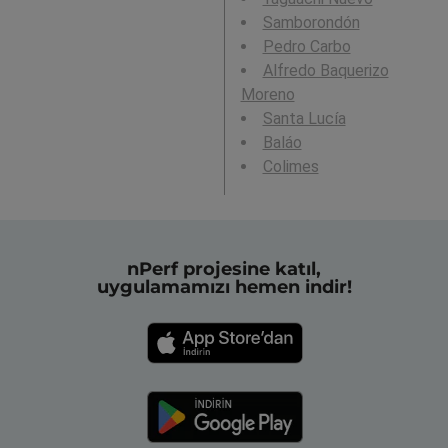
Samborondón
Pedro Carbo
Alfredo Baquerizo
Moreno
Santa Lucía
Baláo
Colimes
nPerf projesine katıl,
uygulamamızı hemen indir!