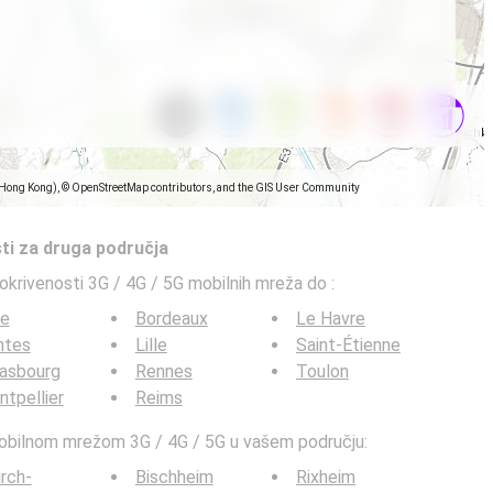
(Hong Kong), © OpenStreetMap contributors, and the GIS User Community
ti za druga područja
pokrivenosti 3G / 4G / 5G mobilnih mreža do
:
ce
Bordeaux
Le Havre
ntes
Lille
Saint-Étienne
rasbourg
Rennes
Toulon
tpellier
Reims
mobilnom mrežom 3G / 4G / 5G u vašem području:
irch-
Bischheim
Rixheim