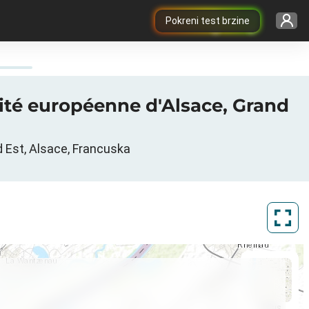
Pokreni test brzine
vité européenne d'Alsace, Grand
d Est, Alsace, Francuska
ArcGIS