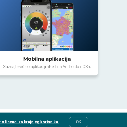
Mobilna aplikacija
Saznajte više o aplikaciji nPerf na Androidu i iOS-u
o licenci za krajnjeg korisnika
.
OK