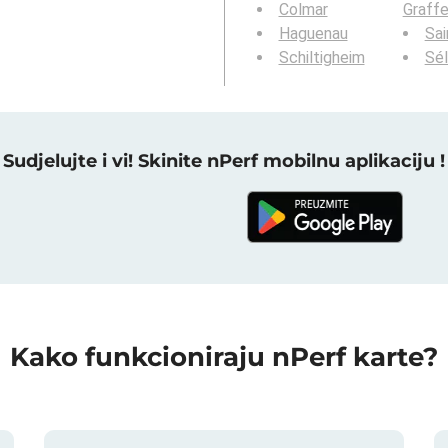
Colmar
Graff
Haguenau
Sai
Schiltigheim
Sél
Sudjelujte i vi! Skinite nPerf mobilnu aplikaciju !
Kako funkcioniraju nPerf karte?