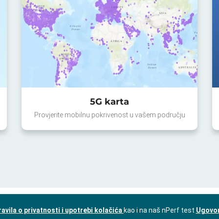
5G karta
Provjerite mobilnu pokrivenost u vašem području
ravila o privatnosti i upotrebi kolačića
kao i na naš nPerf test
Ugovor 