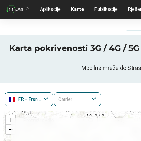
Aplikacije
Karte
Publikacije
Rješe
Karta pokrivenosti 3G / 4G / 5
Mobilne mreže do Strasb
FR
- Francuska
+
−