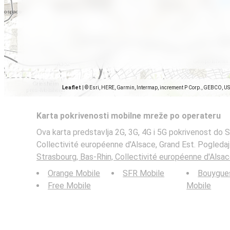
Leaflet
|
© Esri, HERE, Garmin, Intermap, increment P Corp., GEBCO, U
Karta pokrivenosti mobilne mreže po operateru
Ova karta predstavlja 2G, 3G, 4G i 5G pokrivenost do S
Collectivité européenne d'Alsace, Grand Est. Pogledaj
Strasbourg, Bas-Rhin, Collectivité européenne d'Alsac
Orange Mobile
SFR Mobile
Bouygue
Free Mobile
Mobile