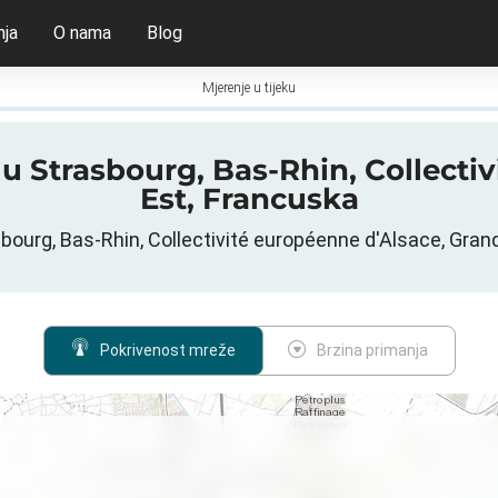
nja
O nama
Blog
Mjerenje u tijeku
G u Strasbourg, Bas-Rhin, Collecti
Est, Francuska
ourg, Bas-Rhin, Collectivité européenne d'Alsace, Gran
Pokrivenost mreže
Brzina primanja