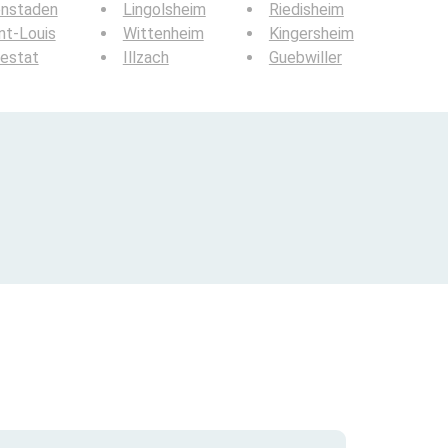
enstaden
Lingolsheim
Riedisheim
nt-Louis
Wittenheim
Kingersheim
estat
Illzach
Guebwiller