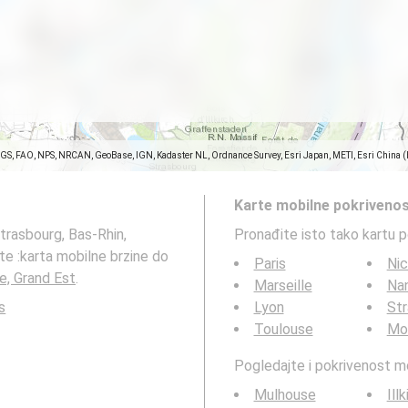
SGS, FAO, NPS, NRCAN, GeoBase, IGN, Kadaster NL, Ordnance Survey, Esri Japan, METI, Esri China 
Karte mobilne pokrivenos
trasbourg, Bas-Rhin,
Pronađite isto tako kartu 
te :karta mobilne brzine do
Paris
Ni
e, Grand Est
.
Marseille
Na
s
Lyon
St
Toulouse
Mon
Pogledajte i pokrivenost 
Mulhouse
Illk