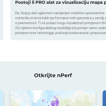
Postoji li PRO alat za vizualizaciju mapa
Da. Ovaj je alat uglavnom namijenjen mobilnim operaterima. In
statistiku internetskih performansi svih operatera u zemlji,
o pokrivenosti. Ti se podaci mogu vizualizirati primjenom filt
5G) tijekom konfigurabilnog razdoblja (na primjer samo zadnj
primjene nove tehnologije, praćenje konkurenata i prepoznav
Otkrijte nPerf