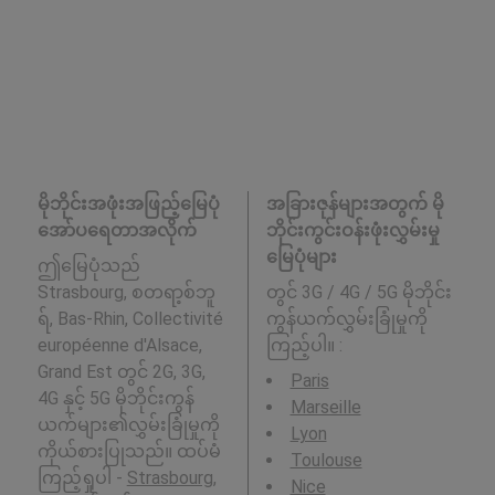
မိုဘိုင်းအဖုံးအဖြည့်မြေပုံ
အခြားဇုန်များအတွက် မို
အော်ပရေတာအလိုက်
ဘိုင်းကွင်းဝန်းဖုံးလွှမ်းမှု
မြေပုံများ
ဤမြေပုံသည်
Strasbourg, စတရာ့စ်ဘူ
တွင် 3G / 4G / 5G မိုဘိုင်း
ရ်, Bas-Rhin, Collectivité
ကွန်ယက်လွှမ်းခြုံမှုကို
européenne d'Alsace,
ကြည့်ပါ။ :
Grand Est တွင် 2G, 3G,
Paris
4G နှင့် 5G မိုဘိုင်းကွန်
Marseille
ယက်များ၏လွှမ်းခြုံမှုကို
Lyon
ကိုယ်စားပြုသည်။ ထပ်မံ
Toulouse
ကြည့်ရှုပါ -
Strasbourg,
Nice