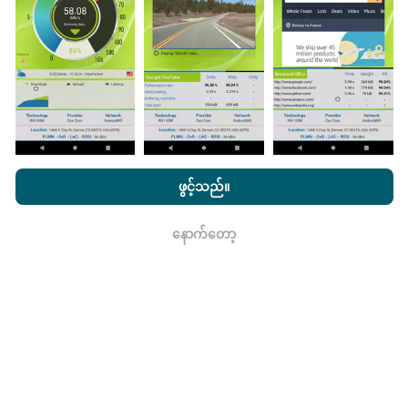
ကောက်ယူစမ်းသပ်မှုဖြစ်ကြသည်။ သင်လည်းပါ ၀ င်လိုပါက
nPerf အက်ပ်ကိုသင်၏စမတ်ဖုန်းထဲသို့ဒေါင်းလုပ်ဆွဲရန်ဖြစ်
သည်။
ဒေတာများများလေမြေပုံများပြည့်စုံလေလေ
ဖြစ်သည်။
nPerf.com ကိုကြည့်ခြင်းအားဖြင့်ကျွန်ုပ်တို့၏
သီးသန့် နှင့် Cookies
အသုံးပြုမှုမူဝါဒ နှင့်ကျွန်ုပ်တို့၏ nPerf စမ်းသပ်မှု
us
သုံးစွဲသူလိုင်စင်
ဖွင့်သည်။
သဘောတူညီချက်
။
မွမ်းမံမှုများကိုဘယ်လိုလုပ်ထားသလဲ။
နောက်တော့
ရလား
ကွန်ယက်လွှမ်းခြုံမြေပုံသည်နာရီတိုင်း bot မှ
အလိုအလျောက် update လုပ်သည်။ အမြန်မြေပုံများကို
၁၅
မိနစ်တိုင်းတွင် update လုပ်သည်။
ဒေတာကိုနှစ်နှစ်ပြသ
နေသည်။ ၂ နှစ်အကြာတွင်သက်တမ်းအရင့်ဆုံး
အချက်အလက်များကိုမြေပုံများမှတစ်လတစ်ကြိမ်
ဖယ်ရှားသည်။