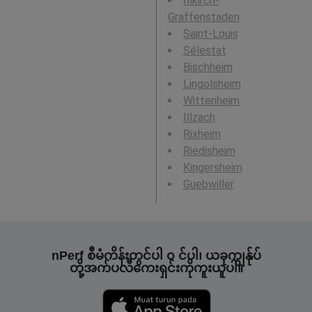
Illkirch-
Graffenstaden
Saint-Louis
Sélestat
Bischheim
Lingolsheim
Wittenheim
Illzach
Rixheim
Riedisheim
Kingersheim
Guebwiller
nPerf စီမံကိန်းတွင်ပါ ၀ င်ပါ၊ ယခုကျွန်ုပ်
တို့အက်ပလီကေးရှင်းကိုကူးယူပါ။