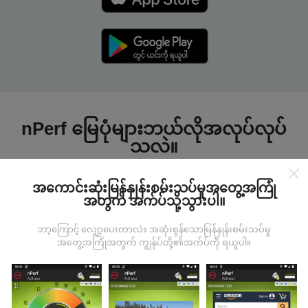
nPerf မြေပုံများဘယ်လိုအလုပ်လုပ်
သလဲ။
အကောင်းဆုံးမြန်နှုန်းစမ်းသပ်မှုအတွေ့အကြုံ
အတွက် အက်ပ်သို့သွားပါ။
ဘာ့ကြောင့် လျှော့ပေးတာလဲ။ အဆုံးစွန်သောမြန်နှုန်းစမ်းသပ်မှု
ဒေတာကဘယ်ကနေလာတာလဲ
အတွေ့အကြုံအတွက် ကျွန်ုပ်တို့၏အက်ပ်ကို ရယူပါ။
ဒေတာများကို nPerf အက်ပလီကေးရှင်းအသုံးပြုသူများမှ
ပြုလုပ်သောစမ်းသပ်မှုများမှရယူသည်။ ဤရွေ့ကားစစ်
မှန်သောအခြေအနေများ, စစ်မှန်သောအခြေအနေများတွင်