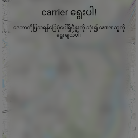
carrier ရွေးပါ!
ဒေတာကိုပြသရန်မြေပုံပေါ်ရှိမီနူးကို သုံး၍ carrier သူကို
ရွေးချယ်ပါ။