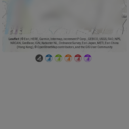
Leaflet
|
© Esri, HERE, Garmin, Intermap, increment P Corp., GEBCO, USGS, FAO, NPS,
NRCAN, GeoBase, IGN, Kadaster NL, Ordnance Survey, Esri Japan, METI, Esri China
(Hong Kong), © OpenStreetMap contributors, and the GIS User Community