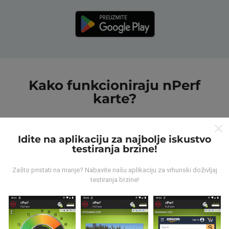
Kako funkcioniraju nPerf
karte?
Idite na aplikaciju za najbolje iskustvo
testiranja brzine!
Odakle dolaze podaci ?
Zašto pristati na manje? Nabavite našu aplikaciju za vrhunski doživljaj
testiranja brzine!
Prikupljeni podaci su realizirani putem korisnika nPerf
aplikacije. Podaci su izmjereni u realnim uvjetima,
direktno na terenu. Ako i vi želite sudjelovati, jedino što
morate napraviti je skinuti nPerf aplikaciju na vašim