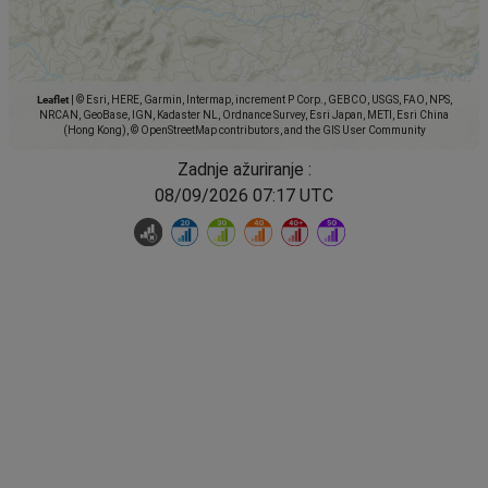
Leaflet
|
© Esri, HERE, Garmin, Intermap, increment P Corp., GEBCO, USGS, FAO, NPS,
NRCAN, GeoBase, IGN, Kadaster NL, Ordnance Survey, Esri Japan, METI, Esri China
(Hong Kong), © OpenStreetMap contributors, and the GIS User Community
Zadnje ažuriranje :
08/09/2026 07:17 UTC