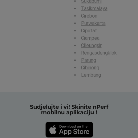
Sukabumi
Tasikmalaya
Cirebon
Purwakarta
Ciputat
Ciampea
Cileungsir
Rengasdengklok
Parung
Cibinong
Lembang
Sudjelujte i vi! Skinite nPerf
mobilnu aplikaciju !