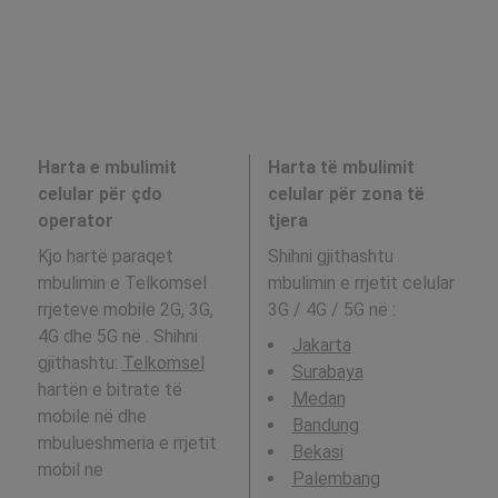
Harta e mbulimit
Harta të mbulimit
celular për çdo
celular për zona të
operator
tjera
Kjo hartë paraqet
Shihni gjithashtu
mbulimin e Telkomsel
mbulimin e rrjetit celular
rrjeteve mobile 2G, 3G,
3G / 4G / 5G në
:
4G dhe 5G në . Shihni
Jakarta
gjithashtu:
Telkomsel
Surabaya
hartën e bitrate të
Medan
mobile në dhe
Bandung
mbulueshmeria e rrjetit
Bekasi
mobil ne
Palembang