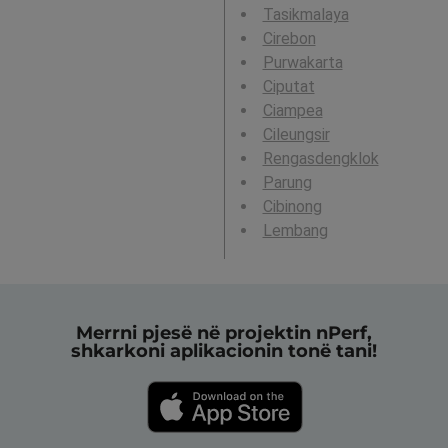
Tasikmalaya
Cirebon
Purwakarta
Ciputat
Ciampea
Cileungsir
Rengasdengklok
Parung
Cibinong
Lembang
Merrni pjesë në projektin nPerf,
shkarkoni aplikacionin tonë tani!