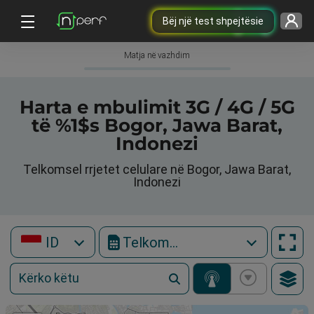
Bëj një test shpejtësie
Matja në vazhdim
Harta e mbulimit 3G / 4G / 5G
të %1$s Bogor, Jawa Barat,
Indonezi
Telkomsel rrjetet celulare në Bogor, Jawa Barat,
Indonezi
ID
Telkomsel