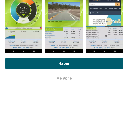
shkarkoni aplikacionin nPerf në smartfonin tuaj.
Sa më
shumë të dhëna ka, aq më të plota do të jenë hartat!
Si bëhen përditësimet?
Duke shfletuar nPerf.com, ju pranoni
Politika e privatësisë dhe
te përdorimit të cookies
si dhe testi ynë nPerf
Marrëveshja për
Hartat e mbulimit të rrjetit përditësohen
Hapur
licencën e përdoruesit përfundimtar
.
automatikisht nga një bot çdo orë. Hartat e
shpejtësisë
përditësohen çdo 15 minuta
. Të dhënat
Më vonë
OK
shfaqen për dy vjet. Pas dy vjetësh, të dhënat më të
vjetra hiqen nga hartat një herë në muaj.