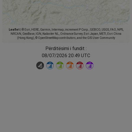
Leaflet
|
© Esri, HERE, Garmin, Intermap, increment P Corp., GEBCO, USGS, FAO, NPS,
NRCAN, GeoBase, IGN, Kadaster NL, Ordnance Survey, Esri Japan, METI, Esri China
(Hong Kong), © OpenStreetMap contributors, and the GIS User Community
Përditësimi i fundit :
08/07/2026 20:49 UTC