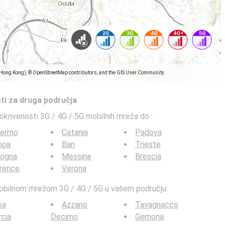
(Hong Kong), © OpenStreetMap contributors, and the GIS User Community
ti za druga područja
pokrivenosti 3G / 4G / 5G mobilnih mreža do
:
lermo
Catania
Padova
noa
Bari
Trieste
logna
Messina
Brescia
rence
Verona
mobilnom mrežom 3G / 4G / 5G u vašem području:
sa
Azzano
Tavagnacco
cia
Decimo
Gemona