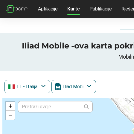
Aplikacije
Karte
Publikacije
Rješe
Iliad Mobile -ova karta pokriv
Mobilna
IT
- Italija
Iliad Mobile
+
−