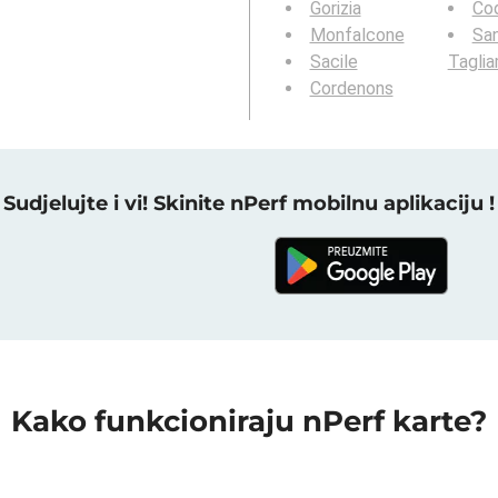
Gorizia
Co
Monfalcone
San
Sacile
Tagli
Cordenons
Sudjelujte i vi! Skinite nPerf mobilnu aplikaciju !
Kako funkcioniraju nPerf karte?