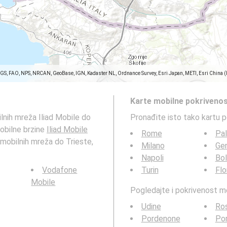
SGS, FAO, NPS, NRCAN, GeoBase, IGN, Kadaster NL, Ordnance Survey, Esri Japan, METI, Esri China 
Karte mobilne pokrivenos
lnih mreža Iliad Mobile do
Pronađite isto tako kartu 
mobilne brzine
Iliad Mobile
Rome
Pa
t mobilnih mreža do Trieste,
Milano
Ge
Napoli
Bo
Vodafone
Turin
Flo
Mobile
Pogledajte i pokrivenost 
Udine
Ro
Pordenone
Por