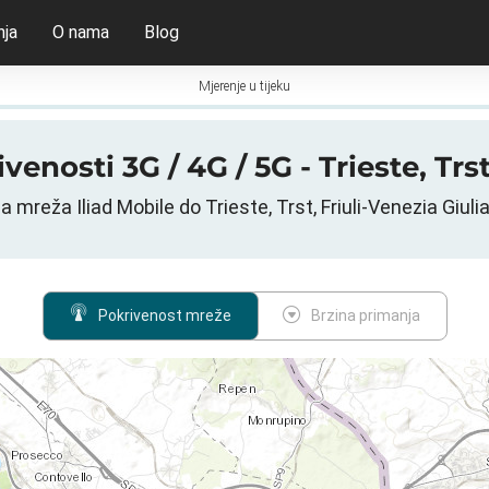
nja
O nama
Blog
Mjerenje u tijeku
enosti 3G / 4G / 5G - Trieste, Trst,
 mreža Iliad Mobile do Trieste, Trst, Friuli-Venezia Giulia,
Pokrivenost mreže
Brzina primanja