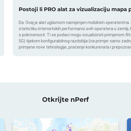
Postoji li PRO alat za vizualizaciju mapa
Da. Ovaj je alat uglavnom namijenjen mobilnim operaterima. In
statistiku internetskih performansi svih operatera u zemlji,
o pokrivenosti. Ti se podaci mogu vizualizirati primjenom filt
5G) tijekom konfigurabilnog razdoblja (na primjer samo zadnj
primjene nove tehnologije, praćenje konkurenata i prepoznav
Otkrijte nPerf