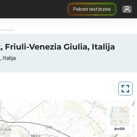
Pokreni test brzine
 Friuli-Venezia Giulia, Italija
 Italija
ArcGIS