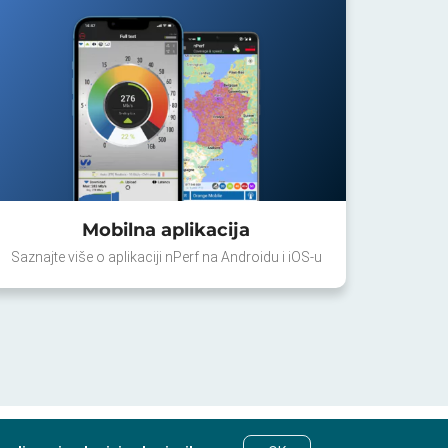
Mobilna aplikacija
Saznajte više o aplikaciji nPerf na Androidu i iOS-u