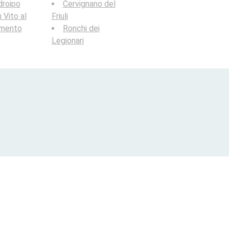
droipo
Cervignano del
 Vito al
Friuli
amento
Ronchi dei
Legionari