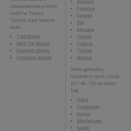
Bologna
mbulueshmeria e rrjetit
Florence
mobil ne Trieste,
Catania
Triestia, Friuli-Venezia
Bari
Giulia
Messina
TIM Mobile
Verona
Wind Tre Mobile
Padova
Fastweb Mobile
Trieste
Vodafone Mobile
Brescia
Shihni gjithashtu
mbulimin e rrjetit celular
3G / 4G / 5G në zonën
tuaj:
Udine
Pordenone
Gorizia
Monfalcone
Sacile