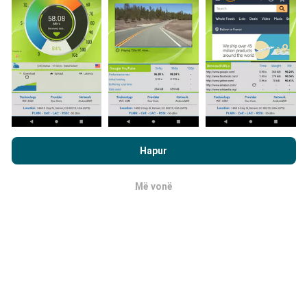
shumë të dhëna ka, aq më të plota do të jenë hartat!
Si bëhen përditësimet?
Duke shfletuar nPerf.com, ju pranoni
Politika e privatësisë dhe
te përdorimit të cookies
si dhe testi ynë nPerf
Marrëveshja për
Hartat e mbulimit të rrjetit përditësohen
Hapur
licencën e përdoruesit përfundimtar
.
automatikisht nga një bot çdo orë. Hartat e
shpejtësisë
përditësohen çdo 15 minuta
. Të dhënat
Më vonë
OK
shfaqen për dy vjet. Pas dy vjetësh, të dhënat më të
vjetra hiqen nga hartat një herë në muaj.