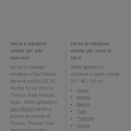
Harta e mbulimit
Harta të mbulimit
celular për çdo
celular për zona të
operator
tjera
Kjo hartë paraqet
Shihni gjithashtu
mbulimin e Iliad Mobile
mbulimin e rrjetit celular
rrjeteve mobile 2G, 3G,
3G / 4G / 5G në
:
4G dhe 5G në Trieste,
Rome
Triestia, Friuli-Venezia
Milano
Giulia . Shihni gjithashtu:
Napoli
Iliad Mobile
hartën e
Turin
bitrate të mobile në
Palermo
Trieste, Triestia, Friuli-
Genoa
Venezia Giulia dhe