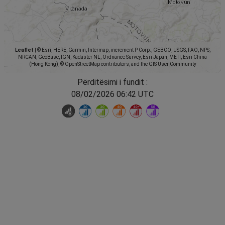
Leaflet
|
© Esri, HERE, Garmin, Intermap, increment P Corp., GEBCO, USGS, FAO, NPS,
NRCAN, GeoBase, IGN, Kadaster NL, Ordnance Survey, Esri Japan, METI, Esri China
(Hong Kong), © OpenStreetMap contributors, and the GIS User Community
Përditësimi i fundit :
08/02/2026 06:42 UTC