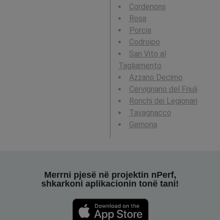
Cordenons
Rosa
Porcia
Codroipo
San Vito al
Tagliamento
Azzano Decimo
Cervignano del Friuli
Ronchi dei Legionari
Tavagnacco
Gemona
Merrni pjesë në projektin nPerf,
shkarkoni aplikacionin tonë tani!