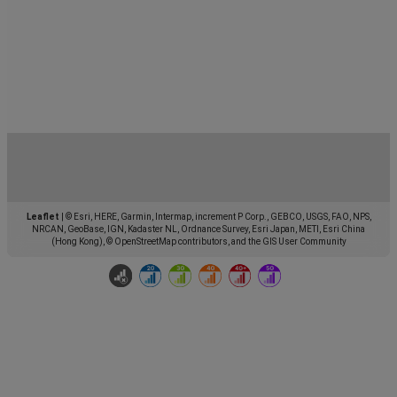
Leaflet
|
© Esri, HERE, Garmin, Intermap, increment P Corp., GEBCO, USGS, FAO, NPS,
NRCAN, GeoBase, IGN, Kadaster NL, Ordnance Survey, Esri Japan, METI, Esri China
(Hong Kong), © OpenStreetMap contributors, and the GIS User Community