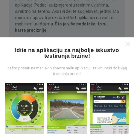
aplikacije. Podaci su izmjereni u realnim uvjetima,
direktno na terenu. Ako i vi želite sudjelovati, jedino što
morate napraviti je skinuti nPerf aplikaciju na vašim
mobilnim uređajima.
Što je više podataka, to su
karte preciznije.
Idite na aplikaciju za najbolje iskustvo
testiranja brzine!
Zašto pristati na manje? Nabavite našu aplikaciju za vrhunski doživljaj
testiranja brzine!
Kako su realizirana ažuriranja
podataka?
Karte mrežne pokrivenosti su automatski ažurirane
putem robota svakih sat vremena. Karte brzine su
ažurirane svakih 15 minuta
. Podaci su dostupni za
dvije godine. Nakon dvije godine najstariji podaci se
brišu jednom mjesečno.