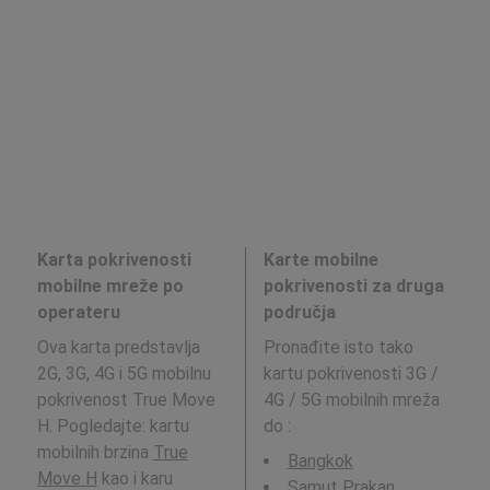
Karta pokrivenosti
Karte mobilne
mobilne mreže po
pokrivenosti za druga
operateru
područja
Ova karta predstavlja
Pronađite isto tako
2G, 3G, 4G i 5G mobilnu
kartu pokrivenosti 3G /
pokrivenost True Move
4G / 5G mobilnih mreža
H. Pogledajte: kartu
do
:
mobilnih brzina
True
Bangkok
Move H
kao i karu
Samut Prakan