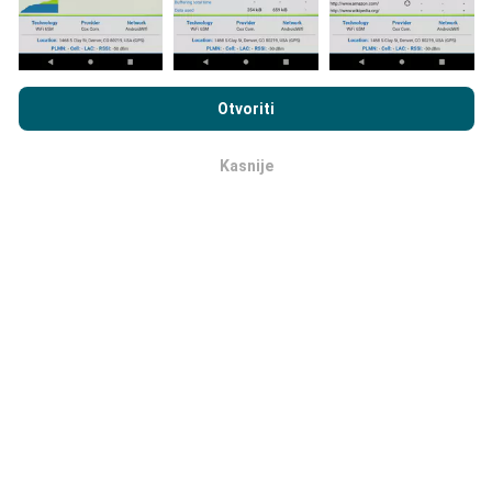
Pregledavanjem nPerf.com pristajete na naša
Pravila o
privatnosti i upotrebi kolačića
kao i na naš nPerf test
Ugovor o
Otvoriti
licenci za krajnjeg korisnika
.
Koja pouzdanost, koja preciznost ?
Kasnije
OK
Sva mjerenja su izvršena na korisničkim uređajima.
Preciznost lokalizacije ovisi o kvaliteti primanja GPS
signala u trenutku mjerenja. Što se tiče podataka o
pokrivenosti , pohranit ćemo jedino podatke koja su
izmjerena s
preciznošću lokalizacije do 50 metara
.
Za podatke o brzini, ta se granica pomiče na
udaljenost do 200 mertara.
Kako doći do bruto podataka ?