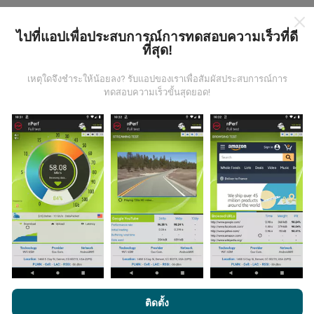
ไปที่แอปเพื่อประสบการณ์การทดสอบความเร็วที่ดี
ที่สุด!
มีการปรับปรุงอย่างไร?
เหตุใดจึงชำระให้น้อยลง? รับแอปของเราเพื่อสัมผัสประสบการณ์การ
ทดสอบความเร็วขั้นสุดยอด!
แผนที่แสดงความครอบคลุมมีปรับปรุงข้อมูลโดยบอททุกๆ
ชั่วโมง แผนที่ความเร็ว
ปรับปรุงข้อมูลทุกๆ15นาที
ข้อมูล
แสดงอยู่เป็นเวลาสองปี หลังจากสองปี ข้อมูลที่เก่าที่สุดจะ
ถูกลบออกไปจากแผนที่เดือนละครั้ง
ข้อมูลมีความน่าเชื่อถือ และถูกต้องแค่ไหน?
การทดสอบจะดำเนินการในอุปกรณ์ของผู้ใช้ ความแม่นยำ
โดยการเรียกดู nPerf.com คุณยอมรับ
นโยบายความเป็นส่วนตัว และ
ติดตั้ง
ของพิกัดภูมิศาสตร์ขึ้นอยู่กับคุณภาพการรับสัญญาณ GPS