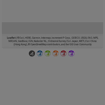
Leaflet
|
© Esri, HERE, Garmin, Intermap, increment P Corp., GEBCO, USGS, FAO, NPS,
NRCAN, GeoBase, IGN, Kadaster NL, Ordnance Survey, Esri Japan, METI, Esri China
(Hong Kong), © OpenStreetMap contributors, and the GIS User Community