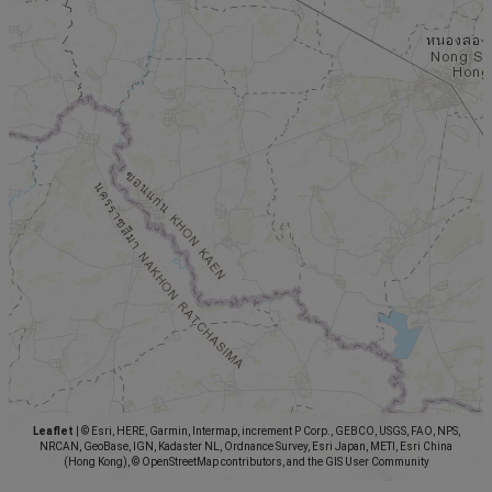
Leaflet
|
© Esri, HERE, Garmin, Intermap, increment P Corp., GEBCO, USGS, FAO, NPS,
NRCAN, GeoBase, IGN, Kadaster NL, Ordnance Survey, Esri Japan, METI, Esri China
(Hong Kong), © OpenStreetMap contributors, and the GIS User Community