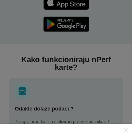
Kako funkcioniraju nPerf
karte?
Odakle dolaze podaci ?
Prikupljeni podaci su realizirani putem korisnika nPerf
aplikacije. Podaci su izmjereni u realnim uvjetima,