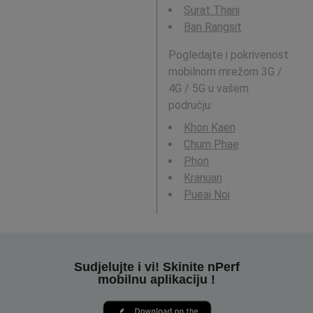
Surat Thani
Ban Rangsit
Pogledajte i pokrivenost
mobilnom mrežom 3G /
4G / 5G u vašem
području:
Khon Kaen
Chum Phae
Phon
Kranuan
Pueai Noi
Sudjelujte i vi! Skinite nPerf
mobilnu aplikaciju !