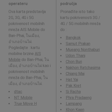
operateru
područja
Ova karta predstavlja
Pronađite isto tako
2G, 3G, 4G i 5G
kartu pokrivenosti 3G /
pokrivenost mobilnih
4G / 5G mobilnih mreža
mreža AIS Mobile do
do
:
Ban-Phai, ในเมือง,
Bangkok
อำเภอบ้านไผ่.
Samut Prakan
Pogledajte : kartu
Mueang Nonthaburi
mobilne brzine
AIS
Udon Thani
Mobile
do Ban-Phai, ใน
Chon Buri
เมือง, อำเภอบ้านไผ่ kao i
Nakhon Ratchasima
pokrivenost mobilnih
Chiang Mai
mreža do Ban-Phai, ใน
Hat Yai
เมือง, อำเภอบ้านไผ่.
Pak Kret
dtac
Si Racha
NT Mobile
Phra Pradaeng
True Move H
Lampang
Khon Kaen