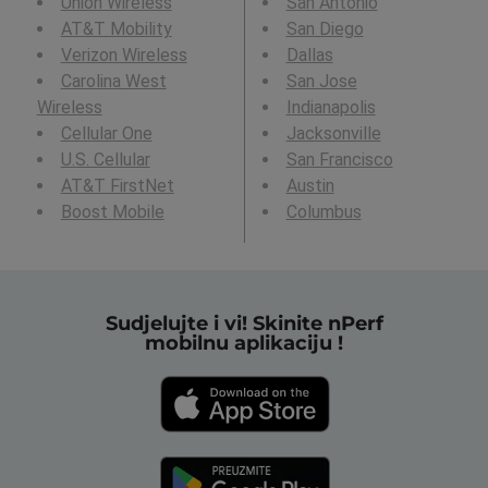
Union Wireless
San Antonio
AT&T Mobility
San Diego
Verizon Wireless
Dallas
Carolina West
San Jose
Wireless
Indianapolis
Cellular One
Jacksonville
U.S. Cellular
San Francisco
AT&T FirstNet
Austin
Boost Mobile
Columbus
Sudjelujte i vi! Skinite nPerf
mobilnu aplikaciju !