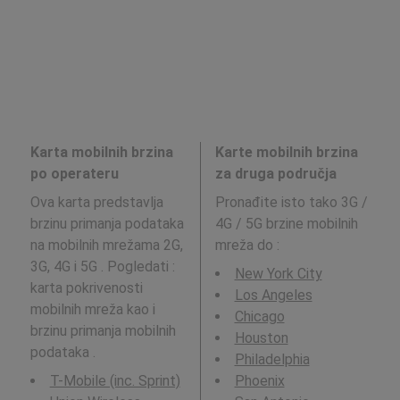
Karta mobilnih brzina
Karte mobilnih brzina
po operateru
za druga područja
Ova karta predstavlja
Pronađite isto tako 3G /
brzinu primanja podataka
4G / 5G brzine mobilnih
na mobilnih mrežama 2G,
mreža do
:
3G, 4G i 5G . Pogledati :
New York City
karta pokrivenosti
Los Angeles
mobilnih mreža kao i
Chicago
brzinu primanja mobilnih
Houston
podataka .
Philadelphia
T-Mobile (inc. Sprint)
Phoenix