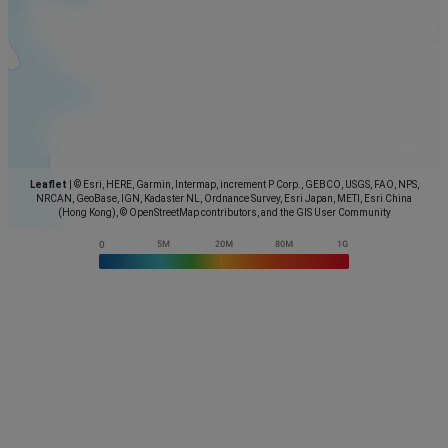
Leaflet
|
© Esri, HERE, Garmin, Intermap, increment P Corp., GEBCO, USGS, FAO, NPS,
NRCAN, GeoBase, IGN, Kadaster NL, Ordnance Survey, Esri Japan, METI, Esri China
(Hong Kong), © OpenStreetMap contributors, and the GIS User Community