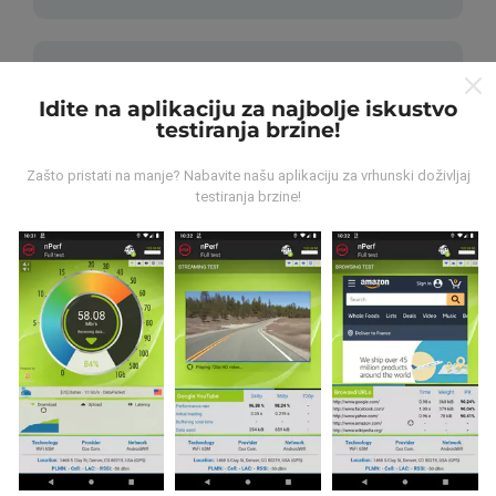
Idite na aplikaciju za najbolje iskustvo
testiranja brzine!
Kako su realizirana ažuriranja
Zašto pristati na manje? Nabavite našu aplikaciju za vrhunski doživljaj
podataka?
testiranja brzine!
Karte mrežne pokrivenosti su automatski ažurirane
putem robota svakih sat vremena. Karte brzine su
ažurirane svakih 15 minuta
. Podaci su dostupni za
dvije godine. Nakon dvije godine najstariji podaci se
brišu jednom mjesečno.