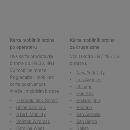
Karta mobilnih brzina
Karte mobilnih brzina
po operateru
za druge zone
Ova karta predstavlja
Vidi takođe 3G / 4G / 5G
bitrate od 2G, 3G, 4G i
bitrate u
:
5G mobilne mreže.
New York City
Pogledajte i: mobilnim
Los Angeles
karta pokrivenosti
Chicago
mreže i mobilnim bitrate.
Houston
T-Mobile (inc. Sprint)
Philadelphia
Union Wireless
Phoenix
AT&T Mobility
San Antonio
Verizon Wireless
San Diego
Carolina West
Dallas