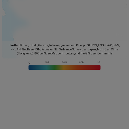
Leaflet
|
© Esri, HERE, Garmin, Intermap, increment P Corp., GEBCO, USGS, FAO, NPS,
NRCAN, GeoBase, IGN, Kadaster NL, Ordnance Survey, Esri Japan, METI, Esri China
(Hong Kong), © OpenStreetMap contributors, and the GIS User Community