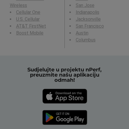
Wireless
San Jose
Cellular One
Indianapolis
U.S. Cellular
Jacksonville
AT&T FirstNet
San Francisco
Boost Mobile
Austin
Columbus
Sudjelujte u projektu nPerf,
preuzmite našu aplikaciju
odmah!