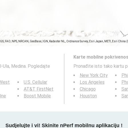
SGS, FAO, NPS, NRCAN, GeoBase, IGN, Kadaster NL, Ordnance Survey, Esri Japan, METI, Esri China 
Karte mobilne pokrivenos
Al-Ula, Medina. Pogledajte
Pronađite isto tako kartu 
New York City
Phi
 West
U.S. Cellular
Los Angeles
Ph
AT&T FirstNet
Chicago
San
 One
Boost Mobile
Houston
Sa
Sudjelujte i vi! Skinite nPerf mobilnu aplikaciju !