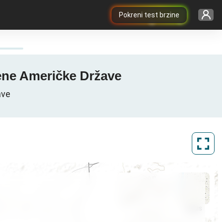
Pokreni test brzine
jene Američke Države
ave
ArcGIS