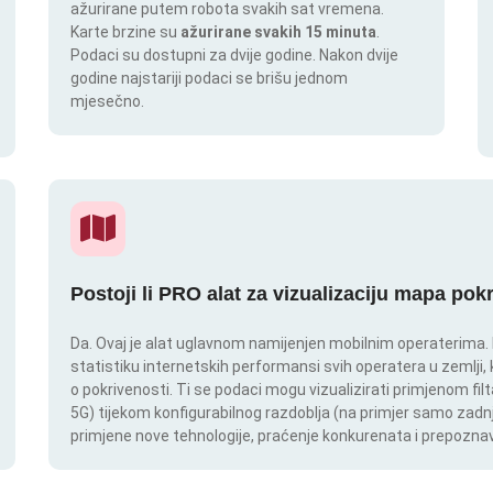
ažurirane putem robota svakih sat vremena.
Karte brzine su
ažurirane svakih 15 minuta
.
Podaci su dostupni za dvije godine. Nakon dvije
godine najstariji podaci se brišu jednom
mjesečno.
Postoji li PRO alat za vizualizaciju mapa pok
Da. Ovaj je alat uglavnom namijenjen mobilnim operaterima. In
statistiku internetskih performansi svih operatera u zemlji,
o pokrivenosti. Ti se podaci mogu vizualizirati primjenom filt
5G) tijekom konfigurabilnog razdoblja (na primjer samo zadnj
primjene nove tehnologije, praćenje konkurenata i prepoznav