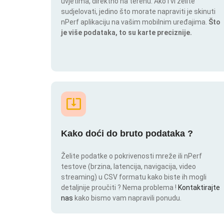
uvjetima, direktno na terenu. Ako i vi želite
sudjelovati, jedino što morate napraviti je skinuti
nPerf aplikaciju na vašim mobilnim uređajima.
Što
je više podataka, to su karte preciznije.
Kako doći do bruto podataka ?
Želite podatke o pokrivenosti mreže ili nPerf
testove (brzina, latencija, navigacija, video
streaming) u CSV formatu kako biste ih mogli
detaljnije proučiti ? Nema problema !
Kontaktirajte
nas
kako bismo vam napravili ponudu.