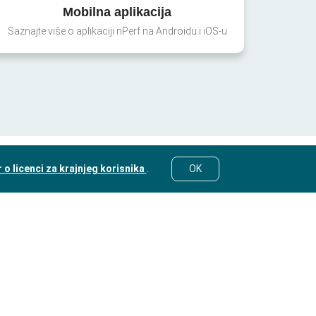
Mobilna aplikacija
Saznajte više o aplikaciji nPerf na Androidu i iOS-u
o licenci za krajnjeg korisnika
.
OK
© nPerf 2014-2026