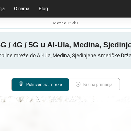
nja
O nama
Blog
Mjerenje u tijeku
3G / 4G / 5G u Al-Ula, Medina, Sjedin
bilne mreže do Al-Ula, Medina, Sjedinjene Američke Drž
Pokrivenost mreže
Brzina primanja