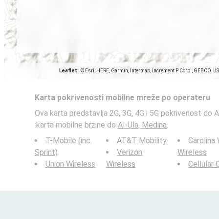
Leaflet
|
© Esri, HERE, Garmin, Intermap, increment P Corp., GEBCO, U
Karta pokrivenosti mobilne mreže po operateru
Ova karta predstavlja 2G, 3G, 4G i 5G pokrivenost do 
:karta mobilne brzine do
Al-Ula, Medina
.
T-Mobile (inc.
AT&T Mobility
Carolina
Sprint)
Verizon
Wireless
Union Wireless
Wireless
Cellular