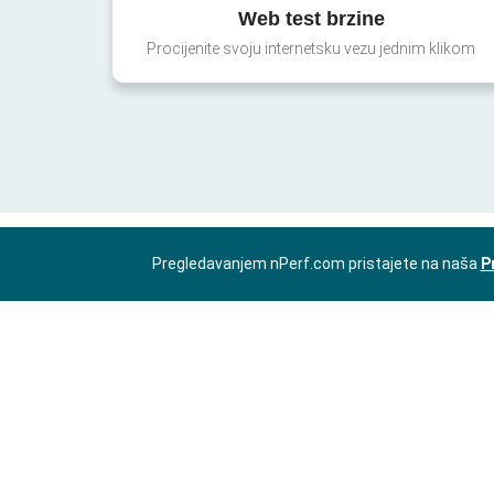
Web test brzine
Procijenite svoju internetsku vezu jednim klikom
Pregledavanjem nPerf.com pristajete na naša
P
HR