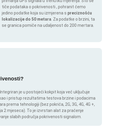
primanja GPS signala u trenutku mjerenja. Što se
tiče podataka o pokrivenosti , pohranit ćemo
jedino podatke koja su izmjerena s
preciznošću
lokalizacije do 50 metara
. Za podatke o brzini, ta
se granica pomiče na udaljenost do 200 mertara.
rivenosti?
tegriran je u postojeći kokpit koja već uključuje
 kao i pristup rezultatima testova brzine i podacima
ara prema tehnologiji (bez pokrića, 2G, 3G, 4G, 4G +,
a 2 mjeseca). To je izvrstan alat za praćenje
anje slabih područja pokrivenosti signalom.