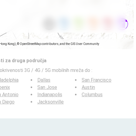
(Hong Kong), © OpenStreetMap contributors, and the GIS User Community
ti za druga područja
pokrivenosti 3G / 4G / 5G mobilnih mreža do
:
ladelphia
Dallas
San Francisco
oenix
San Jose
Austin
 Antonio
Indianapolis
Columbus
n Diego
Jacksonville