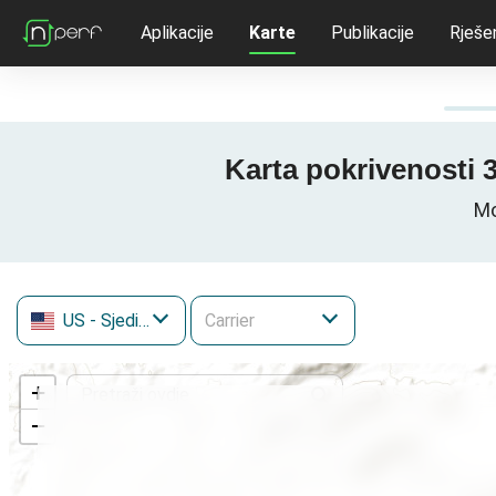
Aplikacije
Karte
Publikacije
Rješe
Karta pokrivenosti 
Mo
US
- Sjedinjene Američke Države
+
−