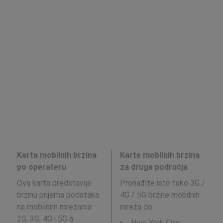
Karta mobilnih brzina
Karte mobilnih brzina
po operateru
za druga područja
Ova karta predstavlja
Pronađite isto tako 3G /
brzinu prijema podataka
4G / 5G brzine mobilnih
na mobilnim mrežama
mreža do
:
2G, 3G, 4G i 5G à
New York City