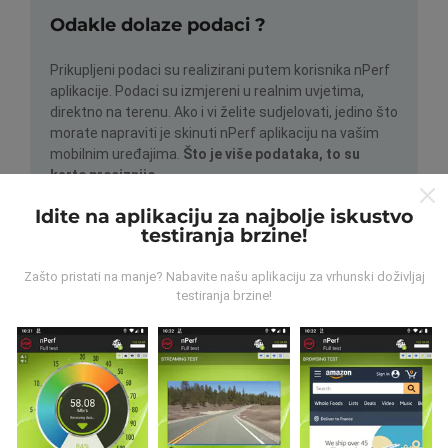
Odakle dolaze podaci ?
Prikupljeni podaci su realizirani putem korisnika nPerf
aplikacije. Podaci su izmjereni u realnim uvjetima,
direktno na terenu. Ako i vi želite sudjelovati, jedino što
morate napraviti je skinuti nPerf aplikaciju na vašim
mobilnim uređajima.
Što je više podataka, to su
karte preciznije.
Idite na aplikaciju za najbolje iskustvo
testiranja brzine!
Zašto pristati na manje? Nabavite našu aplikaciju za vrhunski doživljaj
testiranja brzine!
Kako su realizirana ažuriranja
podataka?
Karte mrežne pokrivenosti su automatski ažurirane
putem robota svakih sat vremena. Karte brzine su
ažurirane svakih 15 minuta
. Podaci su dostupni za