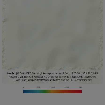
Leaflet
|
© Esri, HERE, Garmin, Intermap, increment P Corp., GEBCO, USGS, FAO, NPS,
NRCAN, GeoBase, IGN, Kadaster NL, Ordnance Survey, Esri Japan, METI, Esri China
(Hong Kong), © OpenStreetMap contributors, and the GIS User Community