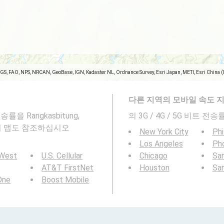
SGS, FAO, NPS, NRCAN, GeoBase, IGN, Kadaster NL, Ordnance Survey, Esri Japan, METI, Esri China 
다른 지역의 모바일 속도 
률을 Rangkasbitung,
의 3G / 4G / 5G 비트 
범위 맵도 참조하십시오
New York City
Phi
Los Angeles
Ph
 West
U.S. Cellular
Chicago
San
AT&T FirstNet
Houston
Sa
 One
Boost Mobile