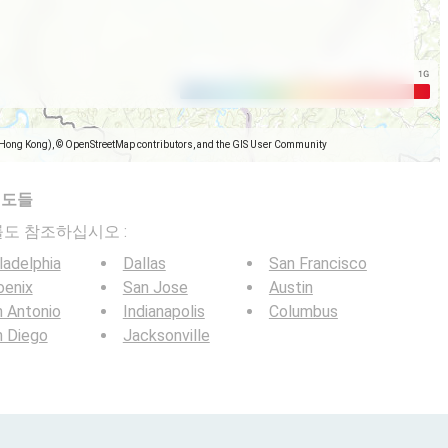
(Hong Kong), © OpenStreetMap contributors, and the GIS User Community
지도들
전송률도 참조하십시오 :
ladelphia
Dallas
San Francisco
oenix
San Jose
Austin
 Antonio
Indianapolis
Columbus
n Diego
Jacksonville