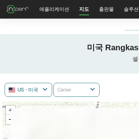
애플리케이션
지도
출판물
솔루션
미국 Rangkas
셀
US
- 미국
+
−