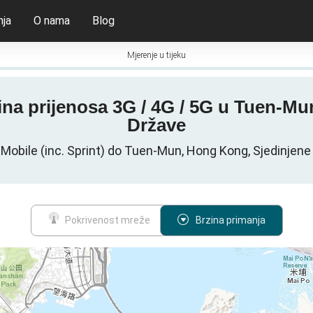
nja
O nama
Blog
Mjerenje u tijeku
rzina prijenosa 3G / 4G / 5G u Tuen-
Države
Mobile (inc. Sprint) do Tuen-Mun, Hong Kong, Sjedinjen
Pokrivenost mreže
Brzina primanja