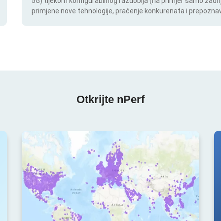
5G) tijekom konfigurabilnog razdoblja (na primjer samo zadnj
primjene nove tehnologije, praćenje konkurenata i prepoznav
Otkrijte nPerf