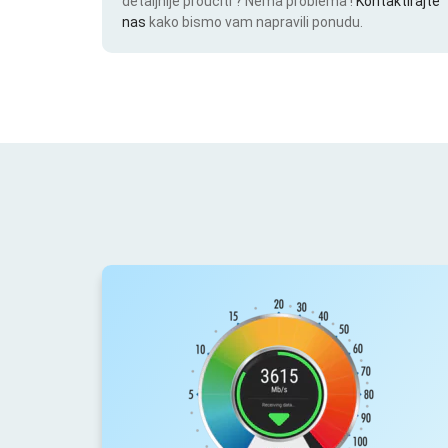
detaljnije proučiti ? Nema problema !
Kontaktirajte
nas
kako bismo vam napravili ponudu.