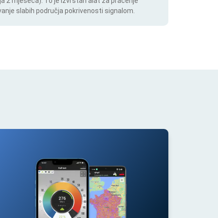
a 2 mjeseca). To je izvrstan alat za praćenje
anje slabih područja pokrivenosti signalom.