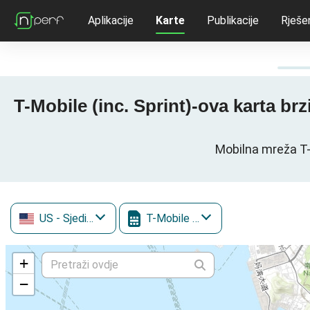
Aplikacije
Karte
Publikacije
Rješe
T-Mobile (inc. Sprint)-ova karta b
Mobilna mreža T-
US
- Sjedinjene Američke Države
T-Mobile (inc. Sprint)
+
−