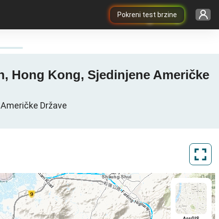
Pokreni test brzine
Mun, Hong Kong, Sjedinjene Američke
e Američke Države
ArcGIS