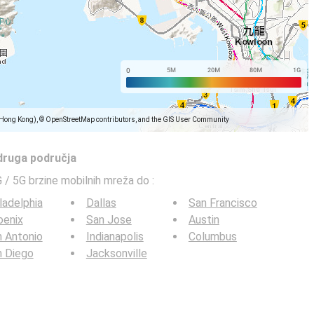
(Hong Kong), © OpenStreetMap contributors, and the GIS User Community
 druga područja
G / 5G brzine mobilnih mreža do
:
ladelphia
Dallas
San Francisco
oenix
San Jose
Austin
 Antonio
Indianapolis
Columbus
n Diego
Jacksonville