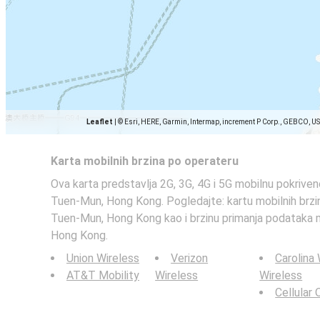
Leaflet
|
© Esri, HERE, Garmin, Intermap, increment P Corp., GEBCO, U
Karta mobilnih brzina po operateru
Ova karta predstavlja 2G, 3G, 4G i 5G mobilnu pokriveno
Tuen-Mun, Hong Kong. Pogledajte: kartu mobilnih brz
Tuen-Mun, Hong Kong kao i brzinu primanja podataka 
Hong Kong.
Union Wireless
Verizon
Carolina
AT&T Mobility
Wireless
Wireless
Cellular