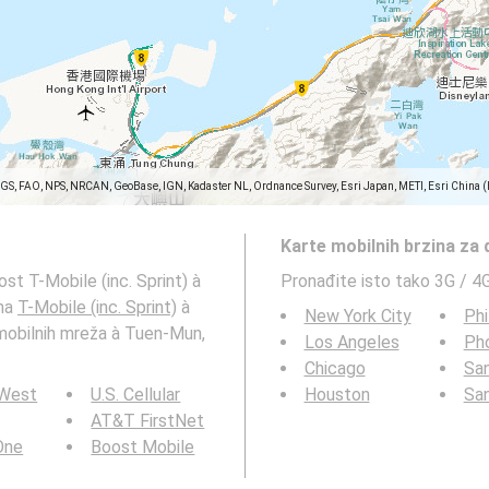
SGS, FAO, NPS, NRCAN, GeoBase, IGN, Kadaster NL, Ordnance Survey, Esri Japan, METI, Esri China 
Karte mobilnih brzina za
st T-Mobile (inc. Sprint) à
Pronađite isto tako 3G / 4
ina
T-Mobile (inc. Sprint)
à
New York City
Phi
mobilnih mreža à Tuen-Mun,
Los Angeles
Ph
Chicago
San
 West
U.S. Cellular
Houston
Sa
AT&T FirstNet
 One
Boost Mobile