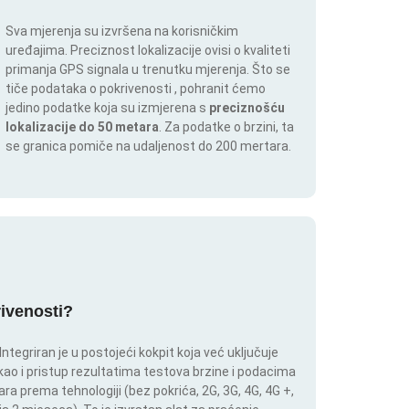
Sva mjerenja su izvršena na korisničkim
uređajima. Preciznost lokalizacije ovisi o kvaliteti
primanja GPS signala u trenutku mjerenja. Što se
tiče podataka o pokrivenosti , pohranit ćemo
jedino podatke koja su izmjerena s
preciznošću
lokalizacije do 50 metara
. Za podatke o brzini, ta
se granica pomiče na udaljenost do 200 mertara.
rivenosti?
tegriran je u postojeći kokpit koja već uključuje
 kao i pristup rezultatima testova brzine i podacima
ara prema tehnologiji (bez pokrića, 2G, 3G, 4G, 4G +,