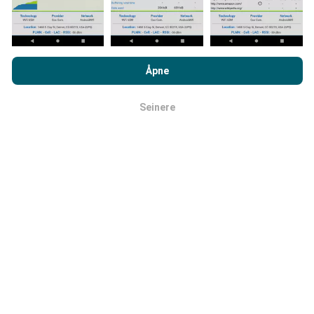
Ved å bla gjennom nPerf.com, samtykker du til vår
retningslinjer
for personvern og bruk av informasjonskapsler
samt vår nPerf
Åpne
test
Lisensavtale for sluttbruker
.
Hvor pålitelig og nøyaktig er det?
Seinere
OK
Testene er utført på brukernes enheter. Geolocation
presisjon avhenger av mottakskvaliteten på GPS-
signalet på tidspunktet for testen. For deknings data,
vi bare beholde tester med en maksimal geolocation
presisjon på 50 meter
. For nedlasting bithastigheter,
denne terskelen går opp til 200 meter.
Hvordan kan jeg få tak i rå data?