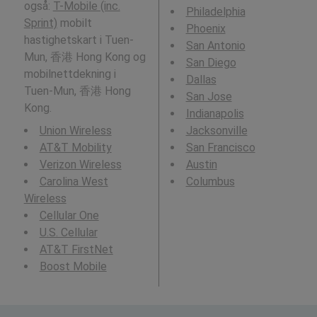
også:
T-Mobile (inc.
Philadelphia
Sprint)
mobilt
Phoenix
hastighetskart i Tuen-
San Antonio
Mun, 香港 Hong Kong og
San Diego
mobilnettdekning i
Dallas
Tuen-Mun, 香港 Hong
San Jose
Kong.
Indianapolis
Union Wireless
Jacksonville
AT&T Mobility
San Francisco
Verizon Wireless
Austin
Carolina West
Columbus
Wireless
Cellular One
U.S. Cellular
AT&T FirstNet
Boost Mobile