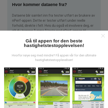
Hvor kommer dataene fra?
Dataene blir samlet inn fra tester utført av brukere av
nPerf-appen. Dette er tester utført under reelle
forhold, direkte i felt. Hvis du også vil involvere deg, er
alt du trenger å gjøre å laste ned nPerf-appen til
smarttelefonen.
Jo flere data det er, jo mer
Gå til appen for den beste
omfattende blir kartene!
hastighetstestopplevelsen!
Hvorfor nøye seg med mindre? Få appen vår for den ultimate
hastighetstestopplevelsen!
Hvordan gjøres oppdateringer?
Nettverksdekningskart oppdateres automatisk av en
bot hver time. Speed kart er
oppdateres hvert 15.
minutt
. Data vises i to år. Etter to år blir de eldste
dataene fjernet fra kartene en gang i måneden.