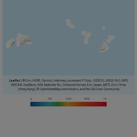
Leaflet
|
© Esri, HERE, Garmin, Intermap, increment P Corp., GEBCO, USGS, FAO, NPS,
NRCAN, GeoBase, IGN, Kadaster NL, Ordnance Survey, Esri Japan, METI, Esri China
(Hong Kong), © OpenStreetMap contributors, and the GIS User Community