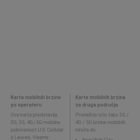
Karta mobilnih brzina
Karte mobilnih brzina
po operateru
za druga područja
Ova karta predstavlja
Pronađite isto tako 3G /
2G, 3G, 4G i 5G mobilnu
4G / 5G brzine mobilnih
pokrivenost U.S. Cellular
mreža do
:
à Leuven, Vlaams-
New York City