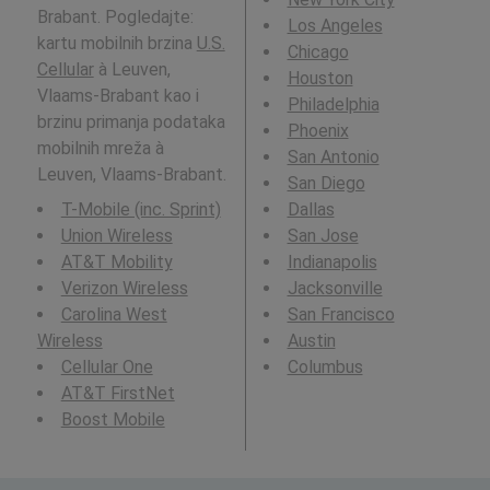
Brabant. Pogledajte:
Los Angeles
kartu mobilnih brzina
U.S.
Chicago
Cellular
à Leuven,
Houston
Vlaams-Brabant kao i
Philadelphia
brzinu primanja podataka
Phoenix
mobilnih mreža à
San Antonio
Leuven, Vlaams-Brabant.
San Diego
T-Mobile (inc. Sprint)
Dallas
Union Wireless
San Jose
AT&T Mobility
Indianapolis
Verizon Wireless
Jacksonville
Carolina West
San Francisco
Wireless
Austin
Cellular One
Columbus
AT&T FirstNet
Boost Mobile