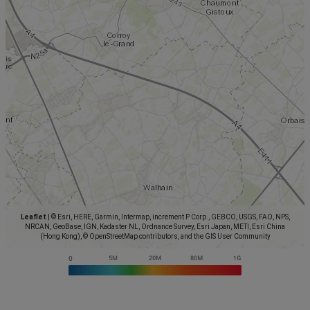
Leaflet
|
© Esri, HERE, Garmin, Intermap, increment P Corp., GEBCO, USGS, FAO, NPS,
NRCAN, GeoBase, IGN, Kadaster NL, Ordnance Survey, Esri Japan, METI, Esri China
(Hong Kong), © OpenStreetMap contributors, and the GIS User Community