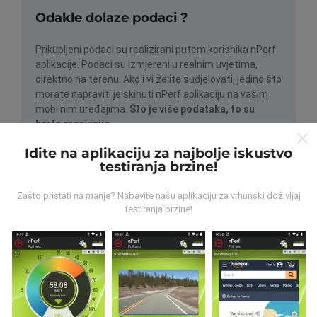
Odakle dolaze podaci ?
Prikupljeni podaci su realizirani putem korisnika nPerf
aplikacije. Podaci su izmjereni u realnim uvjetima,
direktno na terenu. Ako i vi želite sudjelovati, jedino što
morate napraviti je skinuti nPerf aplikaciju na vašim
mobilnim uređajima.
Što je više podataka, to su
karte preciznije.
Idite na aplikaciju za najbolje iskustvo
testiranja brzine!
Zašto pristati na manje? Nabavite našu aplikaciju za vrhunski doživljaj
testiranja brzine!
Kako su realizirana ažuriranja
podataka?
Karte mrežne pokrivenosti su automatski ažurirane
putem robota svakih sat vremena. Karte brzine su
ažurirane svakih 15 minuta
. Podaci su dostupni za