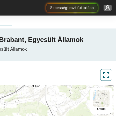
Sebességteszt futtatása
-Brabant, Egyesült Államok
esült Államok
ArcGIS