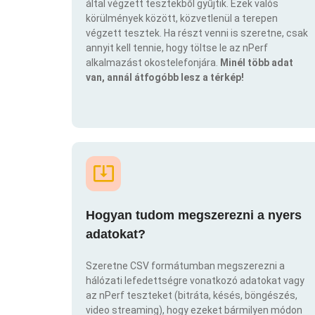
által végzett tesztekből gyűjtik. Ezek valós
körülmények között, közvetlenül a terepen
végzett tesztek. Ha részt venni is szeretne, csak
annyit kell tennie, hogy töltse le az nPerf
alkalmazást okostelefonjára.
Minél több adat
van, annál átfogóbb lesz a térkép!
Hogyan tudom megszerezni a nyers
adatokat?
Szeretne CSV formátumban megszerezni a
hálózati lefedettségre vonatkozó adatokat vagy
az nPerf teszteket (bitráta, késés, böngészés,
video streaming), hogy ezeket bármilyen módon