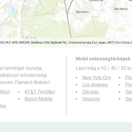
SGS, FAO, NPS, NRCAN, GeoBase, IGN, Kadaster NL, Ordnance Survey, Esri Japan, METI, Esri China 
Mobil sebességtérképek 
at bitrátáját mutatja
Lásd még a
3G / 4G / 5G bi
ilhálózat lefedettségi
New York City
Phi
Leuven, Flamand-Brabant .
Los Angeles
Ph
 West
AT&T FirstNet
Chicago
San
Boost Mobile
Houston
Sa
 One