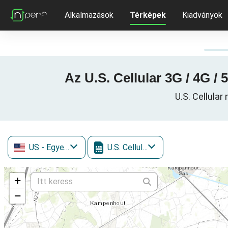
Alkalmazások
Térképek
Kiadványok
Az U.S. Cellular 3G / 4G 
U.S. Cellular
US
- Egyesült Államok
U.S. Cellular
+
−