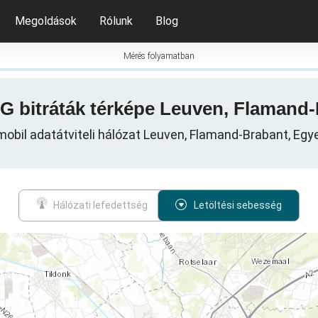
Megoldások
Rólunk
Blog
Mérés folyamatban
/ 5G bitráták térképe Leuven, Flamand
 mobil adatátviteli hálózat Leuven, Flamand-Brabant, Egy
Hálózati lefedettség
Letöltési sebesség