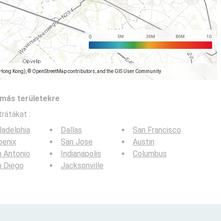
(Hong Kong), © OpenStreetMap contributors, and the GIS User Community
más területekre
trátákat :
ladelphia
Dallas
San Francisco
oenix
San Jose
Austin
 Antonio
Indianapolis
Columbus
n Diego
Jacksonville