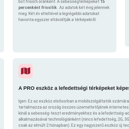
bot frissíti óránként. A sebességtérképeket
15
percenként frissítik
. Az adatok két évig jelennek
meg. Két év elteltével a legrégebbi adatokat
havonta egyszer eltávolítják a térképekről.
A PRO eszköz a lefedettségi térképeket képe
Igen. Ez az eszköz elsősorban a mobilszolgáltatók számára
tartalmazza az ország összes üzemeltetőjének internetes t
kínál a sebesség-teszt eredményekhez és a lefedettség-ad
alkalmazásával technológiánként (nincs lefedettség, 2G, 3G,
csak az elmúlt 2 hónapban). Ez egy nagyszerű eszköz új t