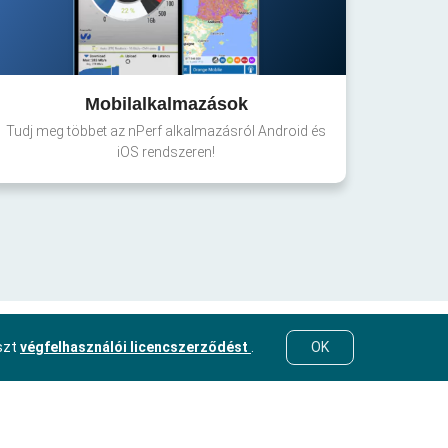
Mobilalkalmazások
Tudj meg többet az nPerf alkalmazásról Android és
iOS rendszeren!
eszt
végfelhasználói licencszerződést
.
OK