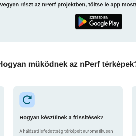
Vegyen részt az nPerf projektben, töltse le app most
Hogyan működnek az nPerf térképek
Hogyan készülnek a frissítések?
A hálózati lefedettség térképeit automatikusan