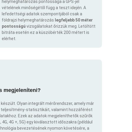
helymeghatározás pontossága a GPS-jel
vételének minőségétől függ a teszt idején. A
lefedettségi adatok szempontjából csak a
földrajzi helymeghatározás
legfeljebb 50 méter
pontosságú
vizsgálatokat őrizzük meg. Letöltött
bitráta esetén ez a küszöbérték 200 métert is
elérhet.
s megjeleníteni?
 készült. Olyan integrált mérőrendszer, amely már
eljesítmény-statisztikáit, valamint hozzáférést
atakhoz. Ezek az adatok megjeleníthetők szűrők
 4G, 4G +, 5G) egy kiválasztott időszakra (például
echnológia bevezetésének nyomon követésére, a