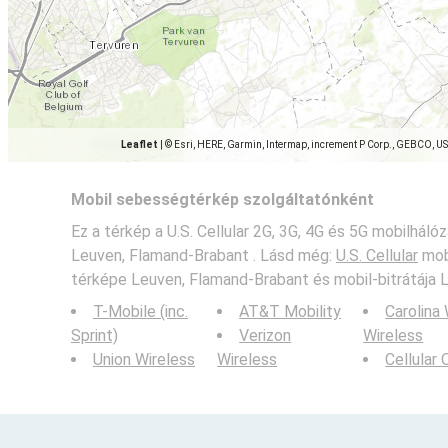
Leaflet
|
© Esri, HERE, Garmin, Intermap, increment P Corp., GEBCO, U
Mobil sebességtérkép szolgáltatónként
Ez a térkép a U.S. Cellular 2G, 3G, 4G és 5G mobilhálóz
Leuven, Flamand-Brabant . Lásd még:
U.S. Cellular
mob
térképe Leuven, Flamand-Brabant és mobil-bitrátája 
T-Mobile (inc.
AT&T Mobility
Carolina
Sprint)
Verizon
Wireless
Union Wireless
Wireless
Cellular