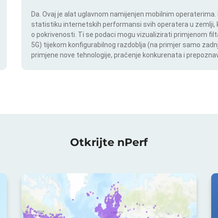
Da. Ovaj je alat uglavnom namijenjen mobilnim operaterima. In
statistiku internetskih performansi svih operatera u zemlji,
o pokrivenosti. Ti se podaci mogu vizualizirati primjenom filt
5G) tijekom konfigurabilnog razdoblja (na primjer samo zadnj
primjene nove tehnologije, praćenje konkurenata i prepoznav
Otkrijte nPerf