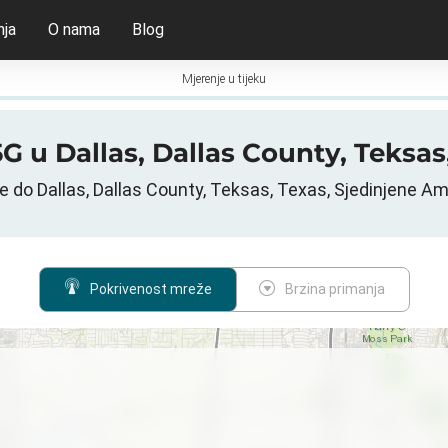
nja
O nama
Blog
Mjerenje u tijeku
 5G u Dallas, Dallas County, Teksa
 do Dallas, Dallas County, Teksas, Texas, Sjedinjene A
Pokrivenost mreže
Brzina primanja