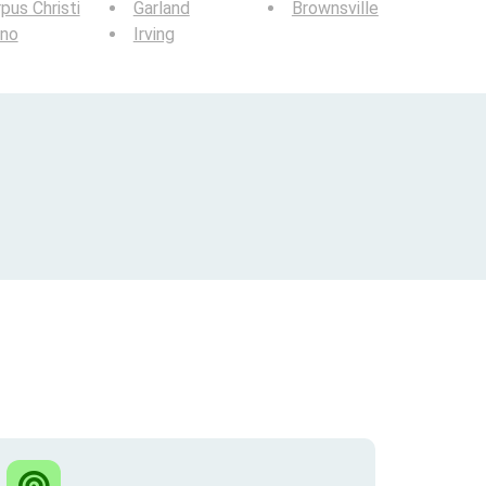
pus Christi
Garland
Brownsville
ano
Irving