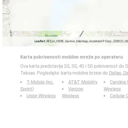
Leaflet
|
© Esri, HERE, Garmin, Intermap, increment P Corp., GEBCO, U
Karta pokrivenosti mobilne mreže po operateru
Ova karta predstavlja 2G, 3G, 4G i 5G pokrivenost do D
Teksas. Pogledajte :karta mobilne brzine do
Dallas, D
T-Mobile (inc.
AT&T Mobility
Carolina
Sprint)
Verizon
Wireless
Union Wireless
Wireless
Cellular