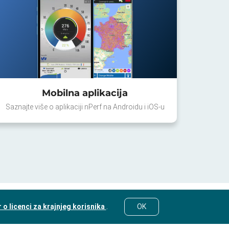
Mobilna aplikacija
Saznajte više o aplikaciji nPerf na Androidu i iOS-u
o licenci za krajnjeg korisnika
.
OK