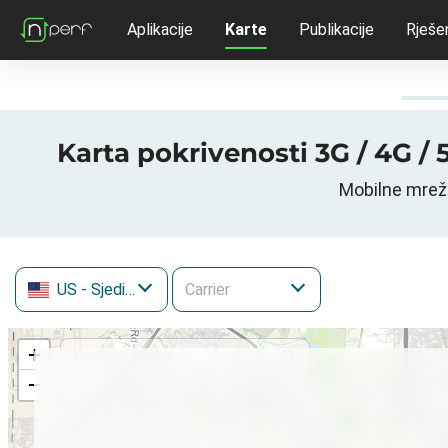
Aplikacije
Karte
Publikacije
Rješe
Karta pokrivenosti 3G / 4G /
Mobilne mreže
US
- Sjedinjene Američke Države
+
−