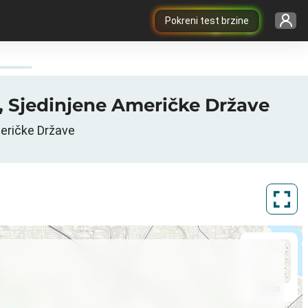
Pokreni test brzine
s, Sjedinjene Američke Države
meričke Države
ArcGIS