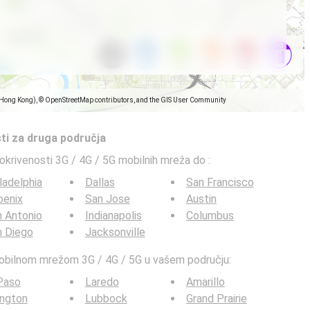
(Hong Kong), © OpenStreetMap contributors, and the GIS User Community
ti za druga područja
pokrivenosti 3G / 4G / 5G mobilnih mreža do
:
ladelphia
Dallas
San Francisco
oenix
San Jose
Austin
 Antonio
Indianapolis
Columbus
n Diego
Jacksonville
mobilnom mrežom 3G / 4G / 5G u vašem području:
Paso
Laredo
Amarillo
ington
Lubbock
Grand Prairie