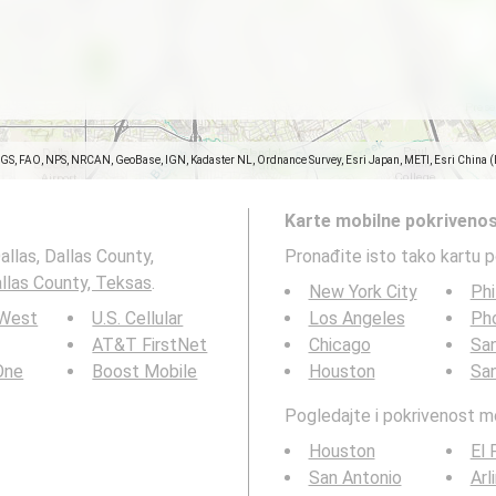
SGS, FAO, NPS, NRCAN, GeoBase, IGN, Kadaster NL, Ordnance Survey, Esri Japan, METI, Esri China 
Karte mobilne pokrivenos
allas, Dallas County,
Pronađite isto tako kartu 
allas County, Teksas
.
New York City
Phi
 West
U.S. Cellular
Los Angeles
Ph
AT&T FirstNet
Chicago
San
 One
Boost Mobile
Houston
Sa
Pogledajte i pokrivenost 
Houston
El 
San Antonio
Arl