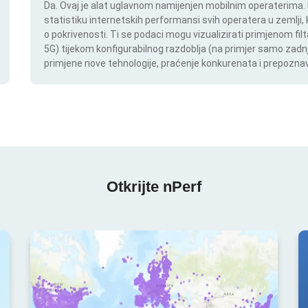
Da. Ovaj je alat uglavnom namijenjen mobilnim operaterima. In
statistiku internetskih performansi svih operatera u zemlji,
o pokrivenosti. Ti se podaci mogu vizualizirati primjenom filt
5G) tijekom konfigurabilnog razdoblja (na primjer samo zadnj
primjene nove tehnologije, praćenje konkurenata i prepoznav
Otkrijte nPerf