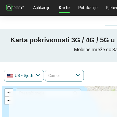
Aplikacije
Karte
Publikacije
Rješe
Karta pokrivenosti 3G / 4G / 5G 
Mobilne mreže do San
US
- Sjedinjene Američke Države
+
−