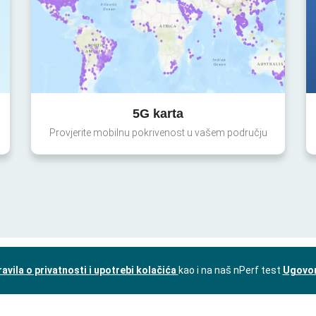
5G karta
Provjerite mobilnu pokrivenost u vašem području
ravila o privatnosti i upotrebi kolačića
kao i na naš nPerf test
Ugovor 