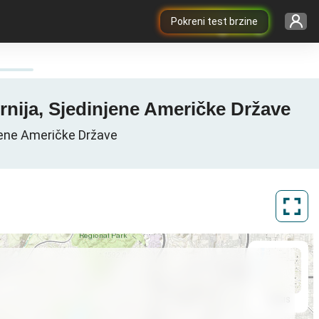
Pokreni test brzine
rnija, Sjedinjene Američke Države
njene Američke Države
ArcGIS