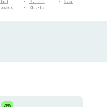
kland
Riverside
Irvine
ersfield
Stockton