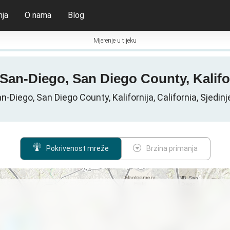
nja
O nama
Blog
Mjerenje u tijeku
u San-Diego, San Diego County, Kalifo
-Diego, San Diego County, Kalifornija, California, Sjedi
Pokrivenost mreže
Brzina primanja