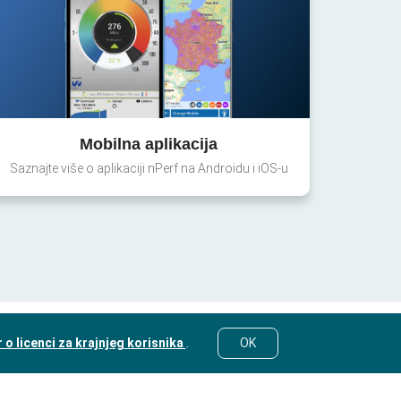
Mobilna aplikacija
Saznajte više o aplikaciji nPerf na Androidu i iOS-u
o licenci za krajnjeg korisnika
.
OK