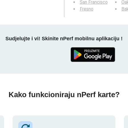
San Francisco
Oa
Fresno
Bak
Sudjelujte i vi! Skinite nPerf mobilnu aplikaciju !
Kako funkcioniraju nPerf karte?