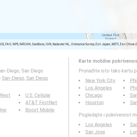
SGS, FAO, NPS, NRCAN, GeoBase, IGN, Kadaster NL, Ordnance Survey, Esri Japan, METI, Esri China 
Karte mobilne pokrivenos
San-Diego, San Diego
Pronađite isto tako kartu 
o
San-Diego, San Diego
New York City
Phi
Los Angeles
Ph
 West
U.S. Cellular
Chicago
San
AT&T FirstNet
Houston
Sa
 One
Boost Mobile
Pogledajte i pokrivenost 
Los Angeles
Sa
San Jose
Lo