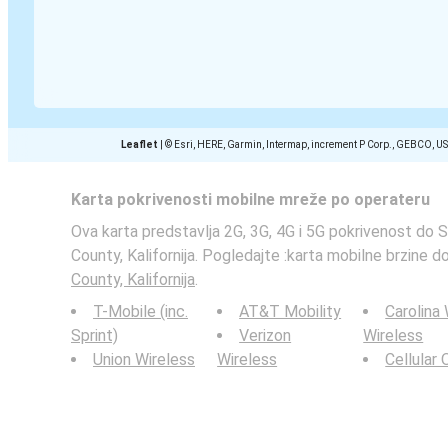
Leaflet
|
© Esri, HERE, Garmin, Intermap, increment P Corp., GEBCO, U
Karta pokrivenosti mobilne mreže po operateru
Ova karta predstavlja 2G, 3G, 4G i 5G pokrivenost do 
County, Kalifornija. Pogledajte :karta mobilne brzine d
County, Kalifornija
.
T-Mobile (inc.
AT&T Mobility
Carolina
Sprint)
Verizon
Wireless
Union Wireless
Wireless
Cellular