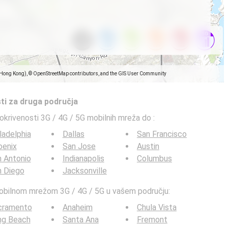
(Hong Kong), © OpenStreetMap contributors, and the GIS User Community
ti za druga područja
pokrivenosti 3G / 4G / 5G mobilnih mreža do
:
ladelphia
Dallas
San Francisco
oenix
San Jose
Austin
 Antonio
Indianapolis
Columbus
n Diego
Jacksonville
mobilnom mrežom 3G / 4G / 5G u vašem području:
cramento
Anaheim
Chula Vista
ng Beach
Santa Ana
Fremont