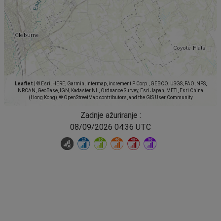
Leaflet
|
© Esri, HERE, Garmin, Intermap, increment P Corp., GEBCO, USGS, FAO, NPS,
NRCAN, GeoBase, IGN, Kadaster NL, Ordnance Survey, Esri Japan, METI, Esri China
(Hong Kong), © OpenStreetMap contributors, and the GIS User Community
Zadnje ažuriranje :
08/09/2026 04:36 UTC