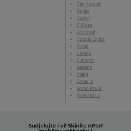
San Antonio
Dallas
Austin
El Paso
Arlington
Corpus Christi
Plano
Laredo
Lubbock
Garland
Irving
Amarillo
Grand Prairie
Brownsville
Sudjelujte i vi! Skinite nPerf
mobilnu aplikaciju !