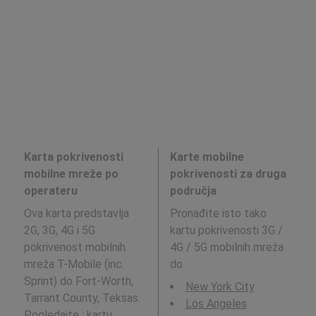
Karta pokrivenosti
Karte mobilne
mobilne mreže po
pokrivenosti za druga
operateru
područja
Ova karta predstavlja
Pronađite isto tako
2G, 3G, 4G i 5G
kartu pokrivenosti 3G /
pokrivenost mobilnih
4G / 5G mobilnih mreža
mreža T-Mobile (inc.
do
:
Sprint) do Fort-Worth,
New York City
Tarrant County, Teksas.
Los Angeles
Pogledajte : kartu