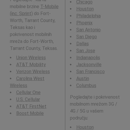
Chicago
mobilne brzine
T-Mobile
Houston
(inc. Sprint)
do Fort-
Philadelphia
Worth, Tarrant County,
Phoenix
Teksas kao i
San Antonio
pokrivenost mobilnih
San Diego
mreža do Fort-Worth,
Dallas
Tarrant County, Teksas.
San Jose
Union Wireless
Indianapolis
AT&T Mobility
Jacksonville
Verizon Wireless
San Francisco
Carolina West
Austin
Wireless
Columbus
Cellular One
Pogledajte i pokrivenost
U.S. Cellular
mobilnom mrežom 3G /
AT&T FirstNet
4G / 5G u vašem
Boost Mobile
području:
Houston