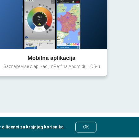
Mobilna aplikacija
Saznajte više o aplikaciji nPerf na Androidu i iOS-u
o licenci za krajnjeg korisnika
.
OK