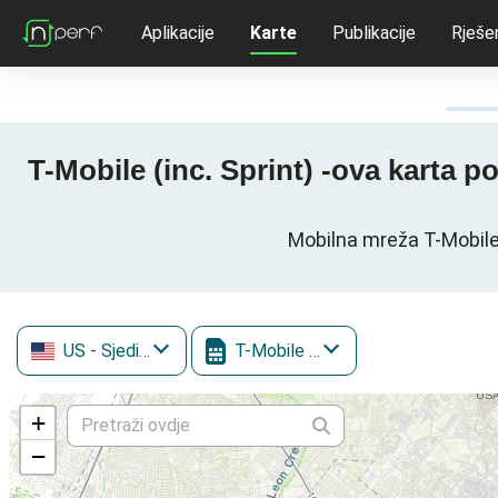
Aplikacije
Karte
Publikacije
Rješe
T-Mobile (inc. Sprint) -ova karta 
Mobilna mreža T-Mobile 
US
- Sjedinjene Američke Države
T-Mobile (inc. Sprint)
+
−