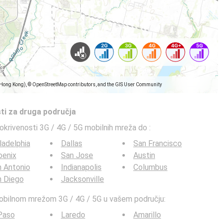
(Hong Kong), © OpenStreetMap contributors, and the GIS User Community
ti za druga područja
pokrivenosti 3G / 4G / 5G mobilnih mreža do
:
ladelphia
Dallas
San Francisco
oenix
San Jose
Austin
 Antonio
Indianapolis
Columbus
n Diego
Jacksonville
mobilnom mrežom 3G / 4G / 5G u vašem području:
Paso
Laredo
Amarillo