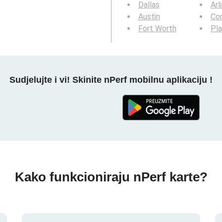
Dallas
Arl
Austin
Cor
Fort Worth
Pl
Sudjelujte i vi! Skinite nPerf mobilnu aplikaciju !
Kako funkcioniraju nPerf karte?