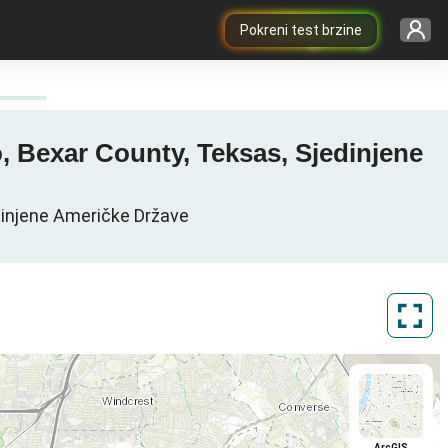
Pokreni test brzine
o, Bexar County, Teksas, Sjedinjene
edinjene Američke Države
ArcGIS