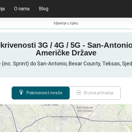
nja
O nama
Blog
Mjerenje u tijeku
pokrivenosti 3G / 4G / 5G - San-Antoni
Američke Države
(inc. Sprint) do San-Antonio, Bexar County, Teksas, Sj
Pokrivenost mreže
Brzina primanja