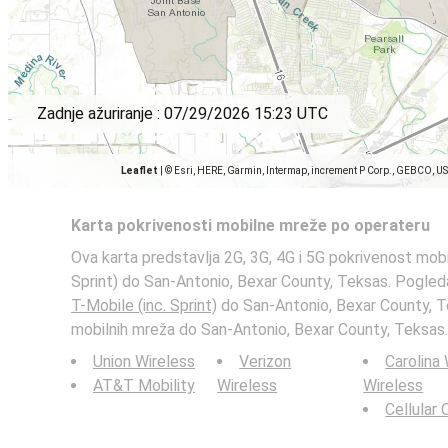
Zadnje ažuriranje :
07/29/2026 15:23 UTC
Leaflet
|
© Esri, HERE, Garmin, Intermap, increment P Corp., GEBCO, U
Karta pokrivenosti mobilne mreže po operateru
Ova karta predstavlja 2G, 3G, 4G i 5G pokrivenost mobi
Sprint) do San-Antonio, Bexar County, Teksas. Pogleda
T-Mobile (inc. Sprint)
do San-Antonio, Bexar County, T
mobilnih mreža do San-Antonio, Bexar County, Teksas.
Union Wireless
Verizon
Carolina
AT&T Mobility
Wireless
Wireless
Cellular