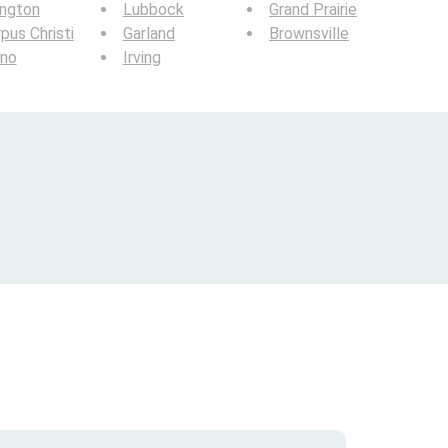
ington
Lubbock
Grand Prairie
pus Christi
Garland
Brownsville
ano
Irving