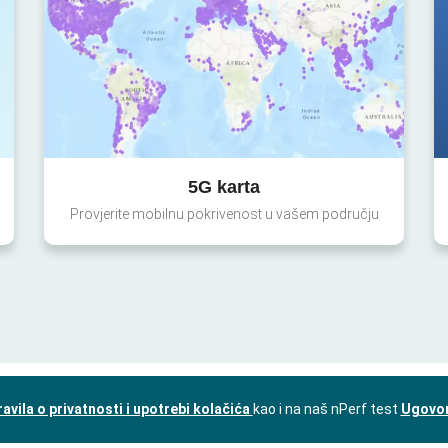
5G karta
Provjerite mobilnu pokrivenost u vašem području
ravila o privatnosti i upotrebi kolačića
kao i na naš nPerf test
Ugovor 