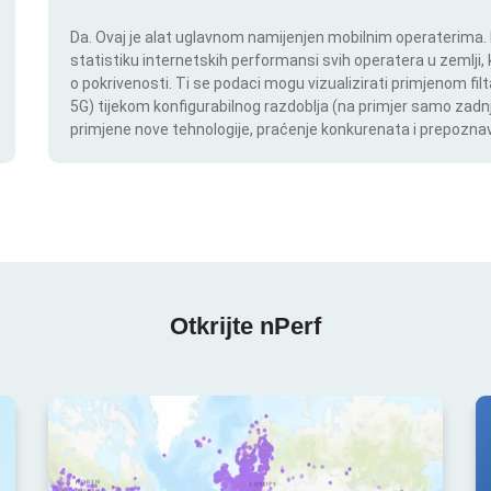
Da. Ovaj je alat uglavnom namijenjen mobilnim operaterima. In
statistiku internetskih performansi svih operatera u zemlji,
o pokrivenosti. Ti se podaci mogu vizualizirati primjenom filt
5G) tijekom konfigurabilnog razdoblja (na primjer samo zadnj
primjene nove tehnologije, praćenje konkurenata i prepoznav
Otkrijte nPerf