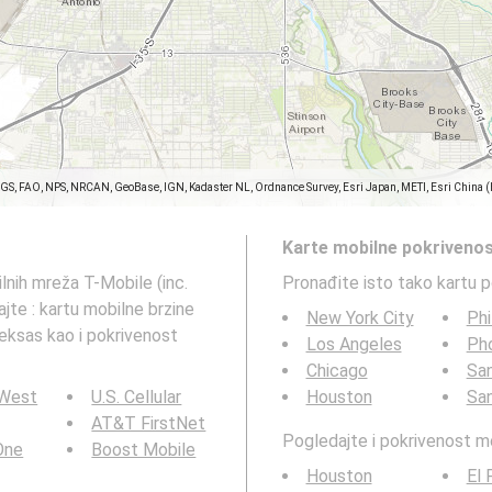
SGS, FAO, NPS, NRCAN, GeoBase, IGN, Kadaster NL, Ordnance Survey, Esri Japan, METI, Esri China 
Karte mobilne pokrivenos
lnih mreža T-Mobile (inc.
Pronađite isto tako kartu 
jte : kartu mobilne brzine
New York City
Phi
eksas kao i pokrivenost
Los Angeles
Ph
Chicago
San
 West
U.S. Cellular
Houston
Sa
AT&T FirstNet
Pogledajte i pokrivenost 
 One
Boost Mobile
Houston
El 