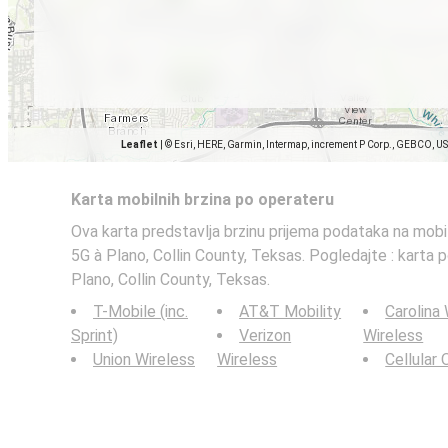
Leaflet
|
© Esri, HERE, Garmin, Intermap, increment P Corp., GEBCO, U
Karta mobilnih brzina po operateru
Ova karta predstavlja brzinu prijema podataka na mobi
5G à Plano, Collin County, Teksas. Pogledajte : karta 
Plano, Collin County, Teksas.
T-Mobile (inc.
AT&T Mobility
Carolina
Sprint)
Verizon
Wireless
Union Wireless
Wireless
Cellular