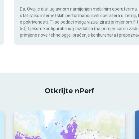
Da. Ovaj je alat uglavnom namijenjen mobilnim operaterima. In
statistiku internetskih performansi svih operatera u zemlji,
o pokrivenosti. Ti se podaci mogu vizualizirati primjenom filt
5G) tijekom konfigurabilnog razdoblja (na primjer samo zadnj
primjene nove tehnologije, praćenje konkurenata i prepoznav
Otkrijte nPerf