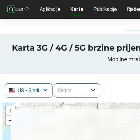
Aplikacije
Karte
Publikacije
Rješe
Karta 3G / 4G / 5G brzine prij
Mobilne mrež
US
- Sjedinjene Američke Države
+
−