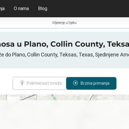
nja
O nama
Blog
Mjerenje u tijeku
enosa u Plano, Collin County, Tek
e do Plano, Collin County, Teksas, Texas, Sjedinjene Am
Pokrivenost mreže
Brzina primanja