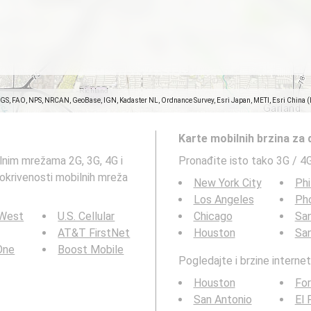
SGS, FAO, NPS, NRCAN, GeoBase, IGN, Kadaster NL, Ordnance Survey, Esri Japan, METI, Esri China 
Karte mobilnih brzina za
lnim mrežama 2G, 3G, 4G i
Pronađite isto tako 3G / 4
pokrivenosti mobilnih mreža
New York City
Phi
Los Angeles
Ph
 West
U.S. Cellular
Chicago
San
AT&T FirstNet
Houston
Sa
 One
Boost Mobile
Pogledajte i brzine interne
Houston
For
San Antonio
El 