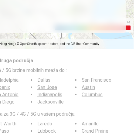
(Hong Kong), © OpenStreetMap contributors, and the GIS User Community
 druga područja
G / 5G brzine mobilnih mreža do
:
ladelphia
Dallas
San Francisco
oenix
San Jose
Austin
 Antonio
Indianapolis
Columbus
n Diego
Jacksonville
ta za 3G / 4G / 5G u vašem području:
t Worth
Laredo
Amarillo
Paso
Lubbock
Grand Prairie