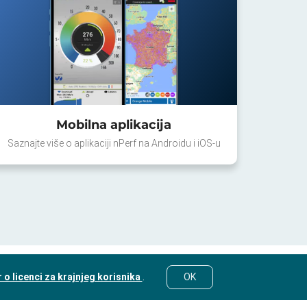
Mobilna aplikacija
Saznajte više o aplikaciji nPerf na Androidu i iOS-u
o licenci za krajnjeg korisnika
.
OK