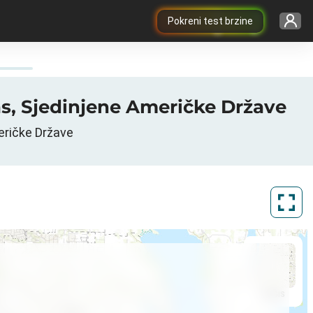
Pokreni test brzine
sas, Sjedinjene Američke Države
eričke Države
ArcGIS