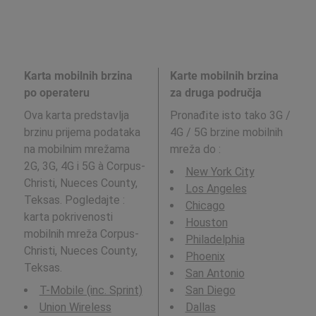
Karta mobilnih brzina
Karte mobilnih brzina
po operateru
za druga područja
Ova karta predstavlja
Pronađite isto tako 3G /
brzinu prijema podataka
4G / 5G brzine mobilnih
na mobilnim mrežama
mreža do
:
2G, 3G, 4G i 5G à Corpus-
New York City
Christi, Nueces County,
Los Angeles
Teksas. Pogledajte :
Chicago
karta pokrivenosti
Houston
mobilnih mreža Corpus-
Philadelphia
Christi, Nueces County,
Phoenix
Teksas.
San Antonio
T-Mobile (inc. Sprint)
San Diego
Union Wireless
Dallas