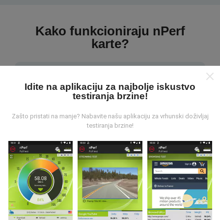
Kako funkcioniraju nPerf
karte?
Idite na aplikaciju za najbolje iskustvo
testiranja brzine!
Odakle dolaze podaci ?
Zašto pristati na manje? Nabavite našu aplikaciju za vrhunski doživljaj
testiranja brzine!
Prikupljeni podaci su realizirani putem korisnika nPerf
aplikacije. Podaci su izmjereni u realnim uvjetima,
direktno na terenu. Ako i vi želite sudjelovati, jedino što
morate napraviti je skinuti nPerf aplikaciju na vašim
mobilnim uređajima.
Što je više podataka, to su karte
preciznije.