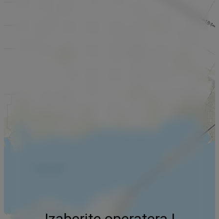
Izaberite operatera !