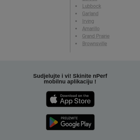
Lubbock
Garland
Irving
Amarillo
Grand Prairie
Brownsville
Sudjelujte i vi! Skinite nPerf
mobilnu aplikaciju !