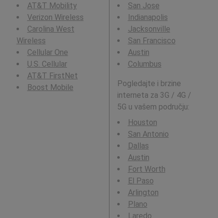
AT&T Mobility
San Jose
Verizon Wireless
Indianapolis
Carolina West
Jacksonville
Wireless
San Francisco
Cellular One
Austin
U.S. Cellular
Columbus
AT&T FirstNet
Pogledajte i brzine
Boost Mobile
interneta za 3G / 4G /
5G u vašem području:
Houston
San Antonio
Dallas
Austin
Fort Worth
El Paso
Arlington
Plano
Laredo