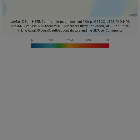
Leaflet
|
© Esri, HERE, Garmin, Intermap, increment P Corp., GEBCO, USGS, FAO, NPS,
NRCAN, GeoBase, IGN, Kadaster NL, Ordnance Survey, Esri Japan, METI, Esri China
(Hong Kong), © OpenStreetMap contributors, and the GIS User Community