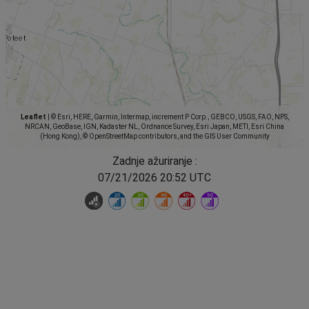
Leaflet
|
© Esri, HERE, Garmin, Intermap, increment P Corp., GEBCO, USGS, FAO, NPS,
NRCAN, GeoBase, IGN, Kadaster NL, Ordnance Survey, Esri Japan, METI, Esri China
(Hong Kong), © OpenStreetMap contributors, and the GIS User Community
Zadnje ažuriranje :
07/21/2026 20:52 UTC