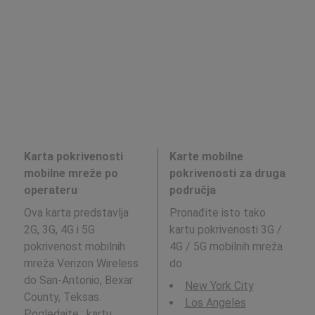
Karta pokrivenosti
Karte mobilne
mobilne mreže po
pokrivenosti za druga
operateru
područja
Ova karta predstavlja
Pronađite isto tako
2G, 3G, 4G i 5G
kartu pokrivenosti 3G /
pokrivenost mobilnih
4G / 5G mobilnih mreža
mreža Verizon Wireless
do
:
do San-Antonio, Bexar
New York City
County, Teksas.
Los Angeles
Pogledajte : kartu