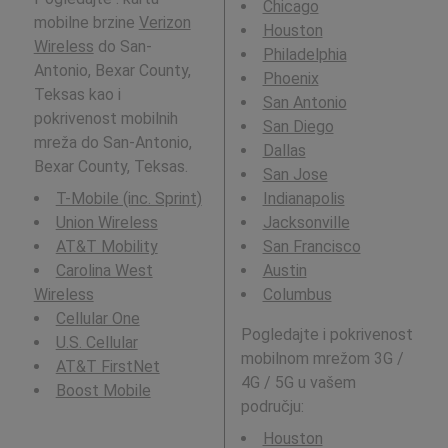
Chicago
mobilne brzine
Verizon
Houston
Wireless
do San-
Philadelphia
Antonio, Bexar County,
Phoenix
Teksas kao i
San Antonio
pokrivenost mobilnih
San Diego
mreža do San-Antonio,
Dallas
Bexar County, Teksas.
San Jose
T-Mobile (inc. Sprint)
Indianapolis
Union Wireless
Jacksonville
AT&T Mobility
San Francisco
Carolina West
Austin
Wireless
Columbus
Cellular One
Pogledajte i pokrivenost
U.S. Cellular
mobilnom mrežom 3G /
AT&T FirstNet
4G / 5G u vašem
Boost Mobile
području:
Houston