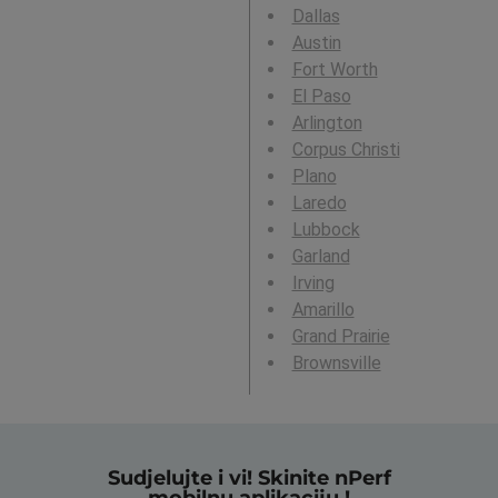
Dallas
Austin
Fort Worth
El Paso
Arlington
Corpus Christi
Plano
Laredo
Lubbock
Garland
Irving
Amarillo
Grand Prairie
Brownsville
Sudjelujte i vi! Skinite nPerf
mobilnu aplikaciju !