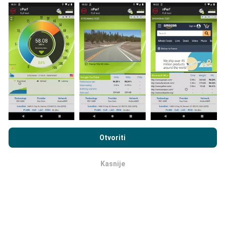
Prikupljeni podaci su realizirani putem korisnika nPerf
aplikacije. Podaci su izmjereni u realnim uvjetima,
direktno na terenu. Ako i vi želite sudjelovati, jedino što
morate napraviti je skinuti nPerf aplikaciju na vašim
mobilnim uređajima.
Što je više podataka, to su
karte preciznije.
Pregledavanjem nPerf.com pristajete na naša
Pravila o
privatnosti i upotrebi kolačića
kao i na naš nPerf test
Ugovor o
Otvoriti
licenci za krajnjeg korisnika
.
Kako su realizirana ažuriranja
podataka?
Kasnije
OK
Karte mrežne pokrivenosti su automatski ažurirane
putem robota svakih sat vremena. Karte brzine su
ažurirane svakih 15 minuta
. Podaci su dostupni za
dvije godine. Nakon dvije godine najstariji podaci se