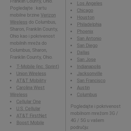
Franklin County, Ohio.
Los Angeles
Pogledajte : kartu
Chicago
mobilne brzine
Verizon
Houston
Wireless
do Columbus,
Philadelphia
Sharon, Franklin County,
Phoenix
Ohio kao i pokrivenost
San Antonio
mobilnih mreža do
San Diego
Columbus, Sharon,
Dallas
Franklin County, Ohio.
San Jose
T-Mobile (inc. Sprint)
Indianapolis
Union Wireless
Jacksonville
AT&T Mobility
San Francisco
Carolina West
Austin
Wireless
Columbus
Cellular One
Pogledajte i pokrivenost
U.S. Cellular
mobilnom mrežom 3G /
AT&T FirstNet
4G / 5G u vašem
Boost Mobile
području: