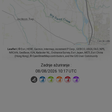
Leaflet
|
© Esri, HERE, Garmin, Intermap, increment P Corp., GEBCO, USGS, FAO, NPS,
NRCAN, GeoBase, IGN, Kadaster NL, Ordnance Survey, Esri Japan, METI, Esri China
(Hong Kong), © OpenStreetMap contributors, and the GIS User Community
Zadnje ažuriranje :
08/08/2026 10:17 UTC