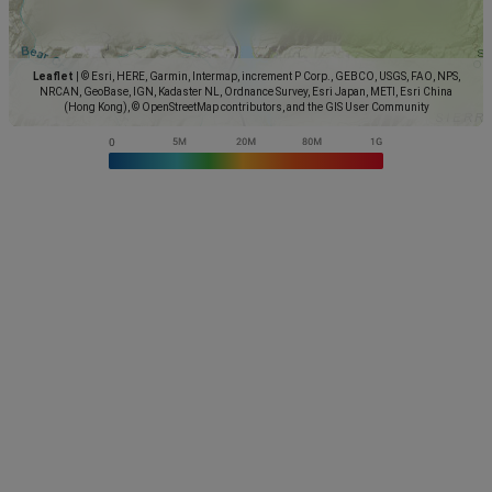
Leaflet
|
© Esri, HERE, Garmin, Intermap, increment P Corp., GEBCO, USGS, FAO, NPS,
NRCAN, GeoBase, IGN, Kadaster NL, Ordnance Survey, Esri Japan, METI, Esri China
(Hong Kong), © OpenStreetMap contributors, and the GIS User Community