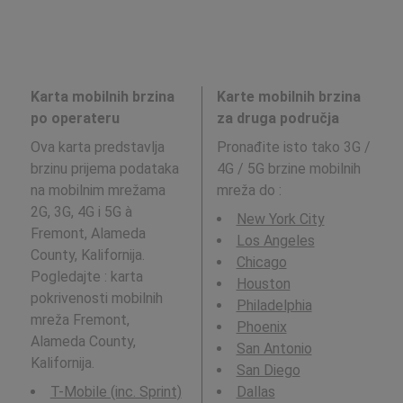
Karta mobilnih brzina
Karte mobilnih brzina
po operateru
za druga područja
Ova karta predstavlja
Pronađite isto tako 3G /
brzinu prijema podataka
4G / 5G brzine mobilnih
na mobilnim mrežama
mreža do
:
2G, 3G, 4G i 5G à
New York City
Fremont, Alameda
Los Angeles
County, Kalifornija.
Chicago
Pogledajte : karta
Houston
pokrivenosti mobilnih
Philadelphia
mreža Fremont,
Phoenix
Alameda County,
San Antonio
Kalifornija.
San Diego
T-Mobile (inc. Sprint)
Dallas