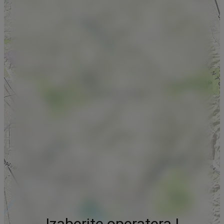
Izaberite operatera !