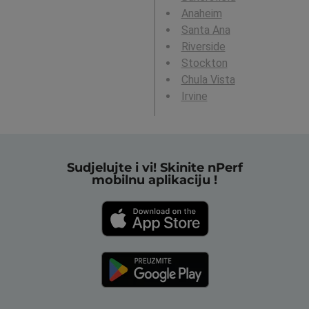
Anaheim
Santa Ana
Riverside
Stockton
Chula Vista
Irvine
Sudjelujte i vi! Skinite nPerf
mobilnu aplikaciju !