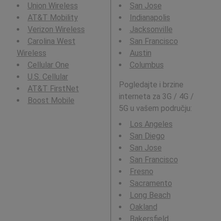
Union Wireless
San Jose
AT&T Mobility
Indianapolis
Verizon Wireless
Jacksonville
Carolina West
San Francisco
Wireless
Austin
Cellular One
Columbus
U.S. Cellular
Pogledajte i brzine
AT&T FirstNet
interneta za 3G / 4G /
Boost Mobile
5G u vašem području:
Los Angeles
San Diego
San Jose
San Francisco
Fresno
Sacramento
Long Beach
Oakland
Bakersfield