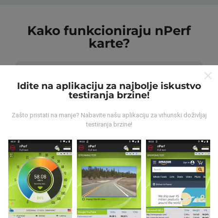
Kako funkcioniraju nPerf
karte?
Idite na aplikaciju za najbolje iskustvo
testiranja brzine!
Odakle dolaze podaci ?
Zašto pristati na manje? Nabavite našu aplikaciju za vrhunski doživljaj
testiranja brzine!
Prikupljeni podaci su realizirani putem korisnika nPerf
aplikacije. Podaci su izmjereni u realnim uvjetima,
direktno na terenu. Ako i vi želite sudjelovati, jedino što
morate napraviti je skinuti nPerf aplikaciju na vašim
mobilnim uređajima.
Što je više podataka, to su
karte preciznije.