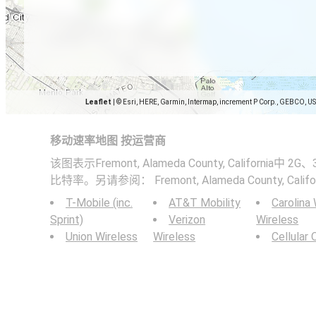
Leaflet
|
© Esri, HERE, Garmin, Intermap, increment P Corp., GEBCO, U
移动速率地图 按运营商
该图表示Fremont, Alameda County, California中
比特率。另请参阅： Fremont, Alameda County, C
T-Mobile (inc.
AT&T Mobility
Carolina
Sprint)
Verizon
Wireless
Union Wireless
Wireless
Cellular