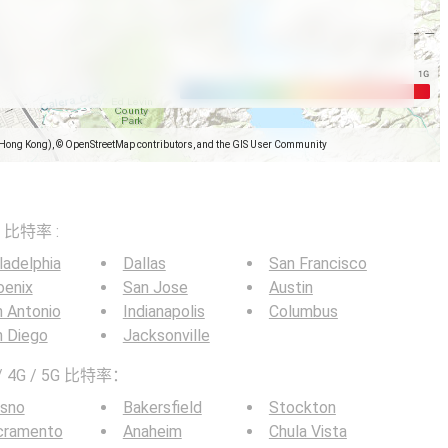
(Hong Kong), © OpenStreetMap contributors, and the GIS User Community
）
G 比特率 :
ladelphia
Dallas
San Francisco
oenix
San Jose
Austin
 Antonio
Indianapolis
Columbus
n Diego
Jacksonville
4G / 5G 比特率：
esno
Bakersfield
Stockton
cramento
Anaheim
Chula Vista