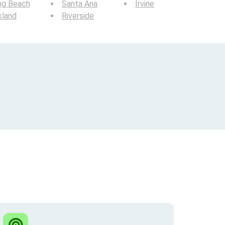
ng Beach
Santa Ana
Irvine
kland
Riverside