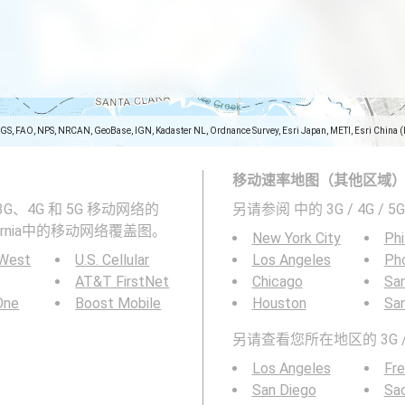
SGS, FAO, NPS, NRCAN, GeoBase, IGN, Kadaster NL, Ordnance Survey, Esri Japan, METI, Esri China 
移动速率地图（其他区域
 2G、3G、4G 和 5G 移动网络的
另请参阅
中的 3G / 4G / 5
alifornia中的移动网络覆盖图。
New York City
Phi
 West
U.S. Cellular
Los Angeles
Ph
AT&T FirstNet
Chicago
San
 One
Boost Mobile
Houston
Sa
另请查看您所在地区的 3G / 
Los Angeles
Fr
San Diego
Sa