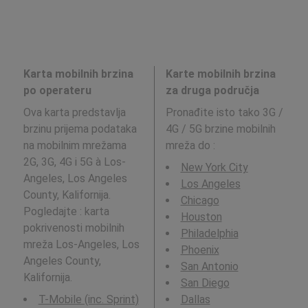
Karta mobilnih brzina
Karte mobilnih brzina
po operateru
za druga područja
Ova karta predstavlja
Pronađite isto tako 3G /
brzinu prijema podataka
4G / 5G brzine mobilnih
na mobilnim mrežama
mreža do
:
2G, 3G, 4G i 5G à Los-
New York City
Angeles, Los Angeles
Los Angeles
County, Kalifornija.
Chicago
Pogledajte : karta
Houston
pokrivenosti mobilnih
Philadelphia
mreža Los-Angeles, Los
Phoenix
Angeles County,
San Antonio
Kalifornija.
San Diego
T-Mobile (inc. Sprint)
Dallas