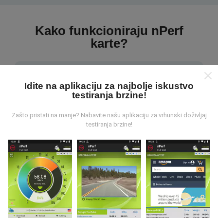
Kako funkcioniraju nPerf
karte?
Idite na aplikaciju za najbolje iskustvo
testiranja brzine!
Odakle dolaze podaci ?
Zašto pristati na manje? Nabavite našu aplikaciju za vrhunski doživljaj
testiranja brzine!
Prikupljeni podaci su realizirani putem korisnika nPerf
aplikacije. Podaci su izmjereni u realnim uvjetima,
direktno na terenu. Ako i vi želite sudjelovati, jedino što
morate napraviti je skinuti nPerf aplikaciju na vašim
mobilnim uređajima.
Što je više podataka, to su
karte preciznije.