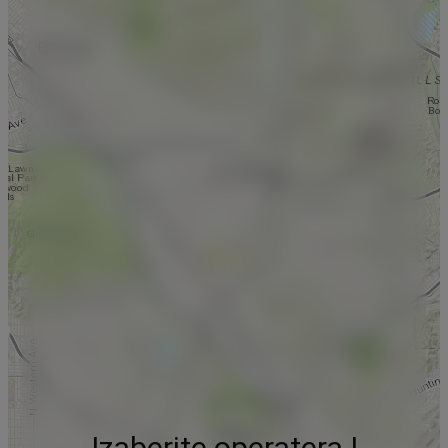
Izaberite operatera !