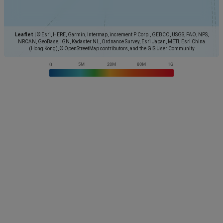
Leaflet
|
© Esri, HERE, Garmin, Intermap, increment P Corp., GEBCO, USGS, FAO, NPS,
NRCAN, GeoBase, IGN, Kadaster NL, Ordnance Survey, Esri Japan, METI, Esri China
(Hong Kong), © OpenStreetMap contributors, and the GIS User Community