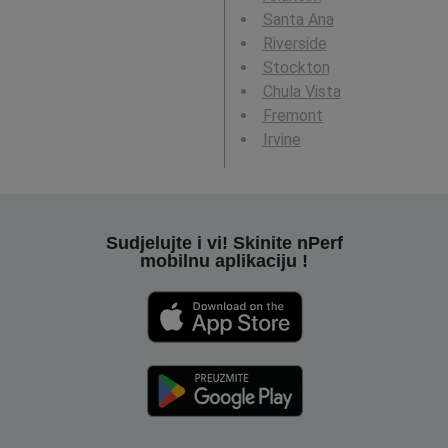
Santa Ana
Riverside
Stockton
Chula Vista
Fremont
Irvine
Sudjelujte i vi! Skinite nPerf
mobilnu aplikaciju !