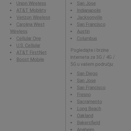
Union Wireless
San Jose
AT&T Mobility
Indianapolis
Verizon Wireless
Jacksonville
Carolina West
San Francisco
Wireless
Austin
Cellular One
Columbus
U.S. Cellular
Pogledajte i brzine
AT&T FirstNet
interneta za 3G / 4G /
Boost Mobile
5G u vašem području:
San Diego
San Jose
San Francisco
Fresno
Sacramento
Long Beach
Oakland
Bakersfield
Anaheim