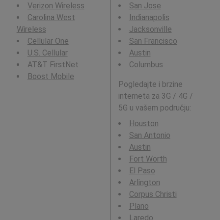
Verizon Wireless
San Jose
Carolina West
Indianapolis
Wireless
Jacksonville
Cellular One
San Francisco
U.S. Cellular
Austin
AT&T FirstNet
Columbus
Boost Mobile
Pogledajte i brzine
interneta za 3G / 4G /
5G u vašem području:
Houston
San Antonio
Austin
Fort Worth
El Paso
Arlington
Corpus Christi
Plano
Laredo