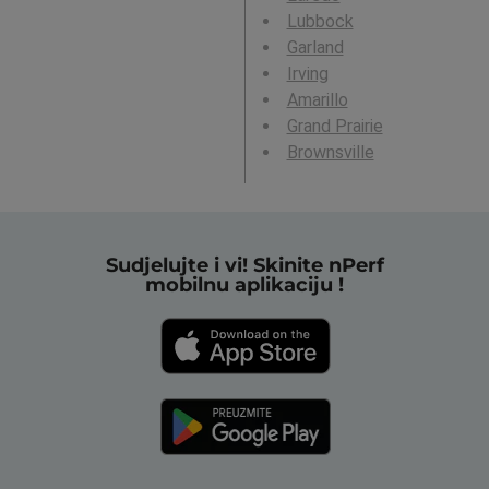
Lubbock
Garland
Irving
Amarillo
Grand Prairie
Brownsville
Sudjelujte i vi! Skinite nPerf
mobilnu aplikaciju !