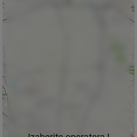
Izaberite operatera !