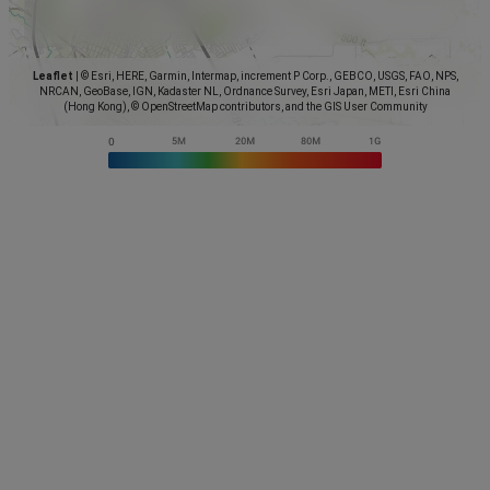
Leaflet
|
© Esri, HERE, Garmin, Intermap, increment P Corp., GEBCO, USGS, FAO, NPS,
NRCAN, GeoBase, IGN, Kadaster NL, Ordnance Survey, Esri Japan, METI, Esri China
(Hong Kong), © OpenStreetMap contributors, and the GIS User Community