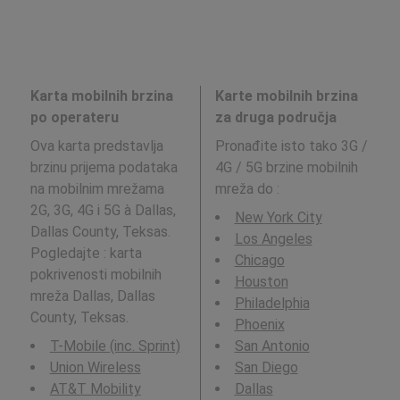
Karta mobilnih brzina
Karte mobilnih brzina
po operateru
za druga područja
Ova karta predstavlja
Pronađite isto tako 3G /
brzinu prijema podataka
4G / 5G brzine mobilnih
na mobilnim mrežama
mreža do
:
2G, 3G, 4G i 5G à Dallas,
New York City
Dallas County, Teksas.
Los Angeles
Pogledajte : karta
Chicago
pokrivenosti mobilnih
Houston
mreža Dallas, Dallas
Philadelphia
County, Teksas.
Phoenix
T-Mobile (inc. Sprint)
San Antonio
Union Wireless
San Diego
AT&T Mobility
Dallas