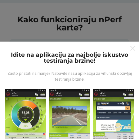
Kako funkcioniraju nPerf
karte?
Idite na aplikaciju za najbolje iskustvo
testiranja brzine!
Odakle dolaze podaci ?
Zašto pristati na manje? Nabavite našu aplikaciju za vrhunski doživljaj
testiranja brzine!
Prikupljeni podaci su realizirani putem korisnika nPerf
aplikacije. Podaci su izmjereni u realnim uvjetima,
direktno na terenu. Ako i vi želite sudjelovati, jedino što
morate napraviti je skinuti nPerf aplikaciju na vašim
mobilnim uređajima.
Što je više podataka, to su
karte preciznije.